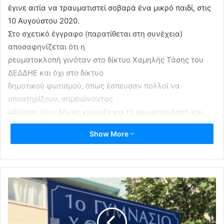
έγινε αιτία να τραυματιστεί σοβαρά ένα μικρό παιδί, στις
10 Αυγούστου 2020.
Στο σχετικό έγγραφο (παρατίθεται στη συνέχεια)
αποσαφηνίζεται ότι η
ρευματοκλοπή γινόταν στο δίκτυο Χαμηλής Τάσης του
ΔΕΔΔΗΕ και όχι στο δίκτυο
δημοτικού φωτισμού, όπως έσπευσαν πολλοί να
υποστηρίξουν, σημειώνοντας
μάλιστα ότι ο Δήμος γνώριζε για τη ρευματοκλοπή και
«έκανε τα στραβά μάτια».
Show More
Με αφορμή τη γνωστοποίηση του εγγράφου ο δήμαρχος
Χαλανδρίου Σίμος
Ρούσσος:
«Δεν θρηνήσαμε θύματα ευτυχώς. Αυτό είναι το μείζον.
Πέραν τούτου όμως η
επίσημη ανακοίνωση του ΔΕΔΔΗΕ διαψεύδει όλους όσοι