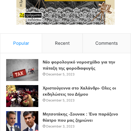
Υπηρεσίας που πραγματοποίησαν
έλεγχο – αυτοψία στην παραπάνω αναφερόμενη
διεύθυνση, παρουσία και άλλων
φορέων (Υπηρεσίες του Δήμου, Αστυνομία, Ασφάλεια
κ.λπ.). Διαπιστώθηκαν
αυθαίρετες παράνομες παρεμβάσεις επί του δικτύου
Popular
Recent
Comments
Χαμηλής Τάσης, με σκοπό την
ηλεκτροδότηση καταυλισμού αθίγγανων – Ρομά στην
Νέο φορολογικό νομοσχέδιο για την
περιοχή του
πάταξη της φοροδιαφυγής
Νομισματοκοπείου του Δήμου Χαλανδρίου. Έγινε
December 5, 2023
αφαίρεση όλων παράνομων
παρεμβάσεων την ίδια μέρα.
Χριστούγεννα στο Χαλάνδρι- Ολες οι
εκδηλώσεις του Δήμου
Η ίδια πιο άνω διαδικασία, μετά από κλήση του Τμήματος
December 5, 2023
Ασφάλειας Χαλανδρίου,
επαναλήφθηκε την Πέμπτη 13 Αυγούστου του 2020 και
Μητσοτάκης -Σουνακ : Ένα παράξενο
την Παρασκευή 14
θέατρο που μας ζημιώνει
Αυγούστου 2020, όπου και έγινε εκ νέου αφαίρεση όλων
December 3, 2023