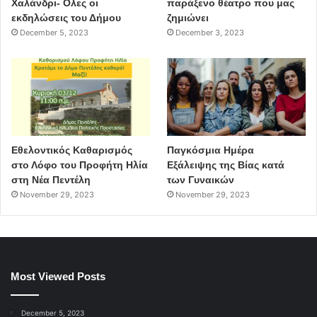
Χαλάνδρι- Ολες οι
παράξενο θέατρο που μας
εκδηλώσεις του Δήμου
ζημιώνει
December 5, 2023
December 3, 2023
Εθελοντικός Καθαρισμός
Παγκόσμια Ημέρα
στο Λόφο του Προφήτη Ηλία
Εξάλειψης της Βίας κατά
στη Νέα Πεντέλη
των Γυναικών
ρευματοκλοπή
καταυλισμός Ρομά
November 29, 2023
November 29, 2023
έγγραφο
δήμος Χαλανδρίου
ΔΕΔΔΗΕ
Most Viewed Posts
December 5, 2023