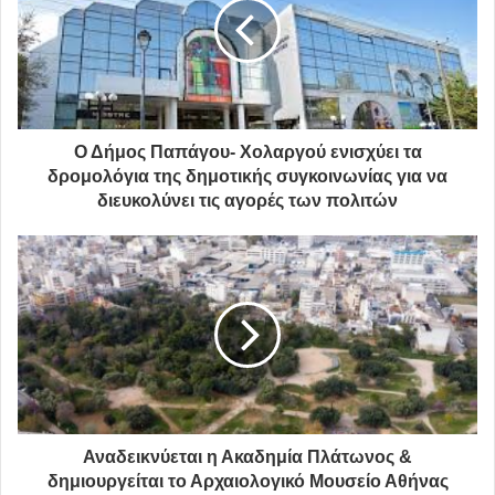
Δηλώσεις συμμετοχής στο email:
info@dpapxol.gov.gr
.
Ο Δήμος Παπάγου- Χολαργού ενισχύει τα
υγεία
Δήμος Παπάγου - Χολαργού
δρομολόγια της δημοτικής συγκοινωνίας για να
διευκολύνει τις αγορές των πολιτών
διαδικτυακή ομιλία
εμβολιασμός Covid-19
Αναδεικνύεται η Ακαδημία Πλάτωνος &
δημιουργείται το Αρχαιολογικό Μουσείο Αθήνας