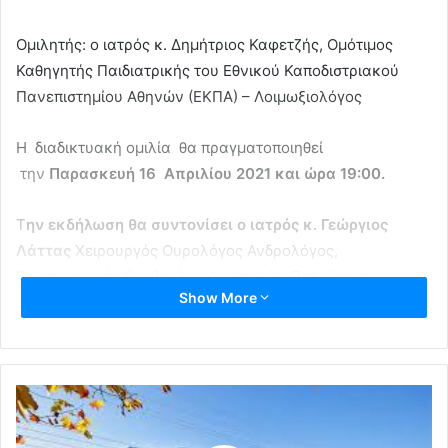
Ομιλητής: ο ιατρός κ. Δημήτριος Καφετζής, Ομότιμος
Καθηγητής Παιδιατρικής του Εθνικού Καποδιστριακού
Πανεπιστημίου Αθηνών (ΕΚΠΑ) – Λοιμωξιολόγος
Η διαδικτυακή ομιλία θα πραγματοποιηθεί
την
Παρασκευή 16 Απριλίου 2021 και ώρα 19:00.
Τ
ην εκδήλωση θα συντονίσει ο ιατρός κ. Γεώργιος
Λάττας
Χειρουργός Ουρολόγος Ανδρολόγος,
Επιστημονικός Σύμβουλος Δημοτικών Πολυϊατρείων
Show More
Παπάγου – Χολαργού, Μέλος της ομάδας εργασίας του
Δήμου Παπάγου Χολαργού για τη «διαχείριση και την
αντιμετώπιση των αρνητικών συνεπειών της πανδημίας»
Η ομιλία θα πραγματοποιηθεί μέσω της πλατφόρμας e-
presence.gov.gr (zoom Client for meetings).