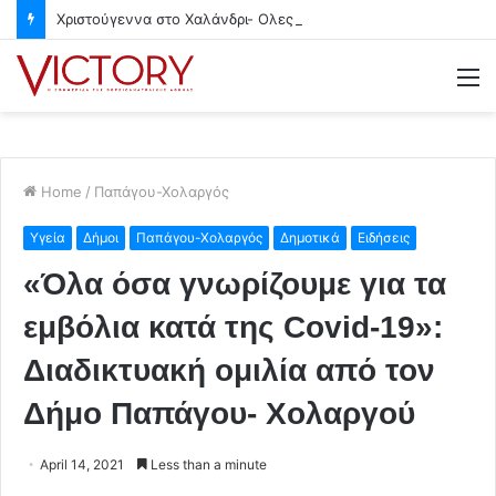
Χριστούγεννα στο Χαλάνδρι- Ολες οι εκδηλώσεις του Δήμου
M
Home
/
Παπάγου-Χολαργός
Υγεία
Δήμοι
Παπάγου-Χολαργός
Δημοτικά
Ειδήσεις
«Όλα όσα γνωρίζουμε για τα
εμβόλια κατά της Covid-19»:
Διαδικτυακή ομιλία από τον
Δήμο Παπάγου- Χολαργού
April 14, 2021
Less than a minute