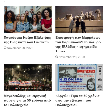
για τον καθορισμό του κατώτατου μισθού υπαλλήλων και
του κατώτατου ημερομισθίου των εργατοτεχνιτών θα
υποβληθεί το αργότερο έως την 10η Μαρτίου 2023.
αύξηση κατώτατου μισθού
Παγκόσμια Ημέρα Εξάλειψης
Επιστροφή των Μαρμάρων
της Βίας κατά των Γυναικών
του Παρθενώνα:Στο πλευρό
της Ελλάδας η εφημερίδα
November 29, 2023
Times
November 28, 2023
Μεγαλειώδης και ειρηνική
«Αργώ»: Τιμά τα 50 χρόνια
πορεία για τα 50 χρόνια από
από την εξέγερση του
το Πολυτεχνείο
Πολυτεχνείου