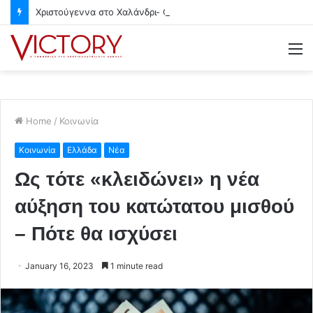
Χριστούγεννα στο Χαλάνδρι- Ολες οι εκδηλώσεις του Δήμου
M
Home
/
Κοινωνία
Κοινωνία
Ελλάδα
Νέα
Ως τότε «κλειδώνει» η νέα
αύξηση του κατώτατου μισθού
– Πότε θα ισχύσει
January 16, 2023
1 minute read