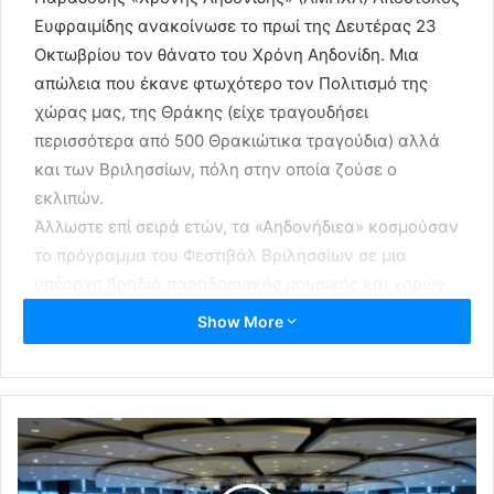
Ευφραιμίδης ανακοίνωσε το πρωί της Δευτέρας 23
Οκτωβρίου τον θάνατο του Χρόνη Αηδονίδη. Μια
απώλεια που έκανε φτωχότερο τον Πολιτισμό της
χώρας μας, της Θράκης (είχε τραγουδήσει
περισσότερα από 500 Θρακιώτικα τραγούδια) αλλά
και των Βριλησσίων, πόλη στην οποία ζούσε ο
εκλιπών.
Άλλωστε επί σειρά ετών, τα «Αηδονήδιεα» κοσμούσαν
το πρόγραμμα του Φεστιβάλ Βριλησσίων σε μια
υπέροχη βραδιά παραδοσιακής μουσικής και χορών
που διεξάγεται σε ετήσια βάση στο υπαίθριο θέατρο
Show More
«Νταμάρι-Αλίκη Βουγιουκλάκη» .
Μετά από 75 χρόνια συνεχούς διακονίας και
προσφοράς στη διδασκαλία, διάσωση, διάδοση και
καταγραφή της μουσικής παράδοσης της Θράκης,
άφησε πίσω του πολύτιμες μουσικές καταγραφές