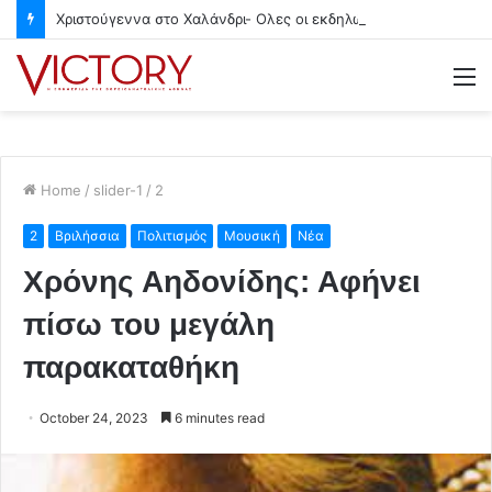
Χριστούγεννα στο Χαλάνδρι- Ολες οι εκδηλώσεις του Δήμου
M
Home
/
slider-1
/
2
2
Βριλήσσια
Πολιτισμός
Μουσική
Νέα
Χρόνης Αηδονίδης: Αφήνει
πίσω του μεγάλη
παρακαταθήκη
October 24, 2023
6 minutes read