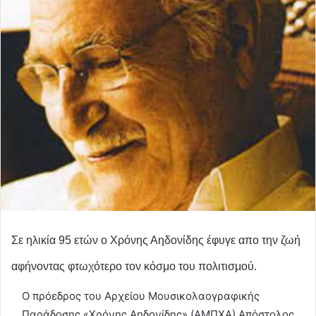
Σε ηλικία 95 ετών ο Χρόνης Αηδονίδης έφυγε απο την ζωή
αφήνοντας φτωχότερο τον κόσμο του πολιτισμού.
Ο πρόεδρος του Αρχείου Μουσικολαογραφικής
Παράδοσης «Χρόνης Αηδονίδης» (ΑΜΠΧΑ) Απόστολος