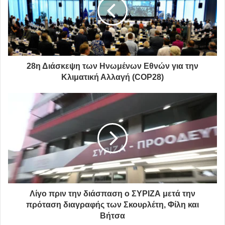
και τέσσερις γενιές μαθητών και συνεργατών
που θα διαιωνίσουν το όνομα, το όραμα και τη
διδασκαλία του ες αεί. Αιωνία η μνήμη του και η
ευγνωμοσύνη όλων μας για την προσφορά του.
28η Διάσκεψη των Ηνωμένων Εθνών για την
Κλιματική Αλλαγή (COP28)
Το βιογραφικό του Χρόνη Αηδονίδη
Λίγο πριν την διάσπαση ο ΣΥΡΙΖΑ μετά την
πρόταση διαγραφής των Σκουρλέτη, Φίλη και
Κάτοικος Βριλήσσιων ο κορυφαίος τραγουδιστής του
Βήτσα
Έβρου και της Θράκης, πρόλαβε να τιμηθεί από την