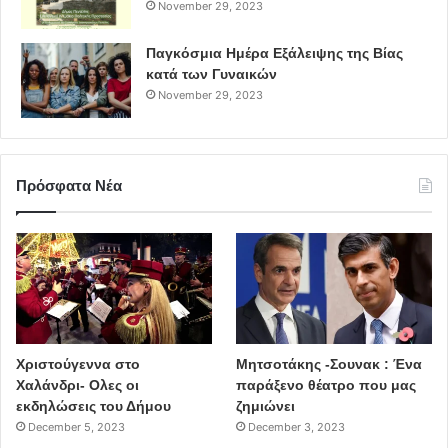
πεταλούδα
November 29, 2023
Παγκόσμια Ημέρα Εξάλειψης της Βίας
Στη Γερμανία, Drachen που σημαίνει δράκος
κατά των Γυναικών
November 29, 2023
Στην χώρα μας, πέρα από την κλασική ονομασία
χαρταετός, στη Θράκη τον λένε και πετάκι, ενώ στα
Επτάνησα και φύσουνα.
Πρόσφατα Νέα
ΠΗΓΗ: tanea.gr
κόσμος
χαρταετός
έθιμο
προέλευση
ελλάδα
Χριστούγεννα στο
Μητσοτάκης -Σουνακ : Ένα
Χαλάνδρι- Ολες οι
παράξενο θέατρο που μας
εκδηλώσεις του Δήμου
ζημιώνει
December 5, 2023
December 3, 2023