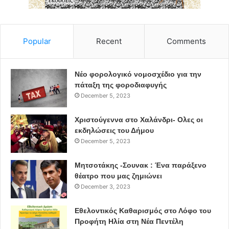
Στην Ελλάδα, όπως αναφέρει το dogma.gr, οι χαρταετοί
κατασκευάζονταν από παιδιά με ή χωρίς τη βοήθεια των
μεγάλων με απλά υλικά όπως χαρτί, καλάμι ή λεπτό
Popular
Recent
Comments
πηχάκι, σπάγγο και εφημερίδες και με περισσεύματα από
τις αποκριάτικες κορδέλες.
Νέο φορολογικό νομοσχέδιο για την
πάταξη της φοροδιαφυγής
Οι ονομασίες του χαρταετού στις
December 5, 2023
διάφορες χώρες:
Χριστούγεννα στο Χαλάνδρι- Ολες οι
Στην Αγγλία, ονομάζεται kite, το οποίο είναι το όνομα
εκδηλώσεις του Δήμου
ενός υπέροχου πουλιού
December 5, 2023
Στην Ιαπωνία, τακο που σημαίνει χταπόδι και έχει να
Μητσοτάκης -Σουνακ : Ένα παράξενο
θέατρο που μας ζημιώνει
κάνει με τους πολλούς σπάγκους που κρέμονται από
December 3, 2023
αυτόν.
Εθελοντικός Καθαρισμός στο Λόφο του
Στο Μεξικό τον ονομάζουν papalote που σημαίνει
Προφήτη Ηλία στη Νέα Πεντέλη