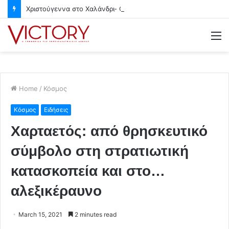
Χριστούγεννα στο Χαλάνδρι- Ολες οι εκδηλώσεις του Δήμου
M
Home
/
Κόσμος
Κόσμος
Ειδήσεις
Χαρταετός: από θρησκευτικό
σύμβολο στη στρατιωτική
κατασκοπεία και στο…
αλεξικέραυνο
March 15, 2021
2 minutes read