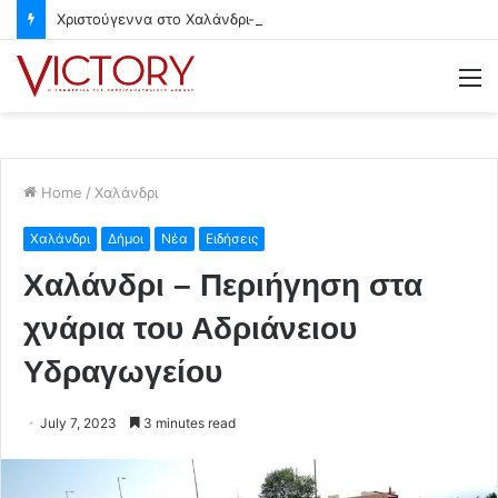
Χριστούγεννα στο Χαλάνδρι- Ολες οι εκδηλώσεις του Δήμου
M
Home
/
Χαλάνδρι
Χαλάνδρι
Δήμοι
Νέα
Ειδήσεις
Χαλάνδρι – Περιήγηση στα
χνάρια του Αδριάνειου
Υδραγωγείου
July 7, 2023
3 minutes read