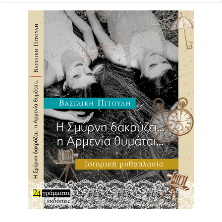
Κολωνάκι
Ακολουθώντας την πορεία του υδραγωγείου, από το
Ψυχικό, το Γηροκομείο Αθηνών και την οδό Πανόρμου,
όπου η πορεία του υδραγωγείου διακόπηκε από το έργο
του Μετρό, οι περιπατητές κατέληξαν στην πλατεία
Δεξαμενής στο Κολωνάκι.
Εκεί ο δ/ντης Στρατηγικής & Επικοινωνίας της ΕΥΔΑΠ
Γιώργος Σαχίνης μοιράστηκε με τους παριστάμενους
πολύτιμες πληροφορίες, άγνωστες για τον περισσότερο
κόσμο. Λίγοι άλλωστε γνωρίζουν ότι δίπλα στη δεξαμενή
του Αδριάνειου, που έχει χτιστεί πάνω στα απομεινάρια
της αρχαίας Ρωμαϊκής Δεξαμενής, υπάρχει και άλλη,
πολύ μεγαλύτερη δεξαμενή που κατασκευάστηκε στα
μέσα του 19ου από το Δήμο Αθηναίων για την
αποθήκευση του νερού, η οποία λειτούργησε μέχρι τη
δεκαετία του ’30, οπότε κατασκευάστηκε από την ΟΥΛΕΝ