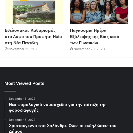
και με το νερό ως φυσικό πόρο.
δήμος Χαλανδρίου
Εθελοντικός Καθαρισμός
Παγκόσμια Ημέρα
Αδριάνειο Υδραγωγείο
στο Λόφο του Προφήτη Ηλία
Εξάλειψης της Βίας κατά
στη Νέα Πεντέλη
των Γυναικών
November 29, 2023
November 29, 2023
Most Viewed Posts
December 5, 2023
Νέο φορολογικό νομοσχέδιο για την πάταξη της
φοροδιαφυγής
December 5, 2023
Χριστούγεννα στο Χαλάνδρι- Ολες οι εκδηλώσεις του
Δήμου