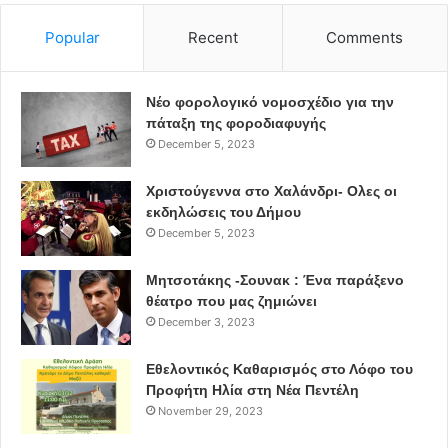
το φράγμα του Μαραθώνα.
Popular
Recent
Comments
Ακόμα λιγότεροι γνωρίζουν ότι στην περιοχή του Αγ.
Δημητρίου στην Πανόρμου υπάρχει ένα μοναδικό
Νέο φορολογικό νομοσχέδιο για την
στοιχείο βιομηχανικής κληρονομιάς, η πρώτη, στη χώρα
πάταξη της φοροδιαφυγής
December 5, 2023
μας, δεξαμενή χλωρίωσης του νερού του Αδριάνειου, την
οποία κατασκεύασε η ΟΥΛΕΝ.
Χριστούγεννα στο Χαλάνδρι- Ολες οι
εκδηλώσεις του Δήμου
Και όμως είναι ακόμα ζωντανό….
December 5, 2023
Αυτό όμως που είναι ακόμα πιο εντυπωσιακό για το
Μητσοτάκης -Σουνακ : Ένα παράξενο
Αδριάνειο Υδραγωγείο, πέρα από τις μοναδικές ιδιότητές
θέατρο που μας ζημιώνει
December 3, 2023
του ως τεχνικού έργου, είναι το γεγονός ότι 19 αιώνες
μετά την κατασκευή του παραμένει ζωντανό. Έχει
Εθελοντικός Καθαρισμός στο Λόφο του
υπολογιστεί ότι 600.000 κυβικά νερού ετησίως, φτάνουν
Προφήτη Ηλία στη Νέα Πεντέλη
έως τη Δεξαμενή του Κολωνακίου, τα οποία
November 29, 2023
διοχετεύονται από την ΕΥΔΑΠ σε αγωγό ομβρίων και