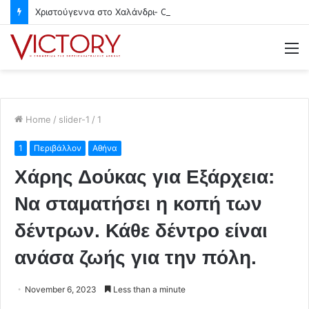
Χριστούγεννα στο Χαλάνδρι- Ολες οι εκδηλώσεις του Δήμου
M
Home
/
slider-1
/
1
1
Περιβάλλον
Αθήνα
Χάρης Δούκας για Εξάρχεια:
Να σταματήσει η κοπή των
δέντρων. Κάθε δέντρο είναι
ανάσα ζωής για την πόλη.
November 6, 2023
Less than a minute