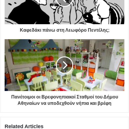
Μεταξύ των σημαντικών στιγμών θα είναι η ψηφιακή
παγκόσμια πρεμιέρα της ταινίας «Crazy World», η οποία
εντυπωσίασε το κοινό στο πρόγραμμα Midnight Madness
του TIFF 2019, καθώς και η διαδικτυακή πρώτη προβολή
Καφεδάκι πάνω στη Λεωφόρο Πεντέλης;
του ντοκιμαντέρ «Ricky Powell: The Individualist» με τη
Νατάσα Λιόν και τον LL Cool J, η παγκόσμια πρεμιέρα της
ταινίας «Motorcycle Drive By» των Third Eye Blind και
συζητήσεις με τον Φράνσις Φορντ Κόπολα, τον Στίβεν
Σόντενμπεργκ, τον Σονγκ Κανγκ-χο, τον Μπονγκ Τζουν-
χο και τον Τσάκι Τσαν.
Το πρόγραμμα του “We Are One: A Global Film Festival”,
που συνεπιμελήθηκε η ομάδα των Φεστιβάλ απ’ όλο τον
Πανέτοιμοι οι Βρεφονηπιακοί Σταθμοί του Δήμου
κόσμο και εκπροσωπεί 35 χώρες,
συμπεριλαμβάνει 23
Αθηναίων να υποδεχθούν νήπια και βρέφη
αφηγηματικές ταινίες και οκτώ ντοκιμαντέρ μεγάλου
μήκους, 57 αφηγηματικές ταινίες και 15 ντοκιμαντέρ
μικρού μήκους, καθώς και 15 συζητήσεις, πέντε
Related Articles