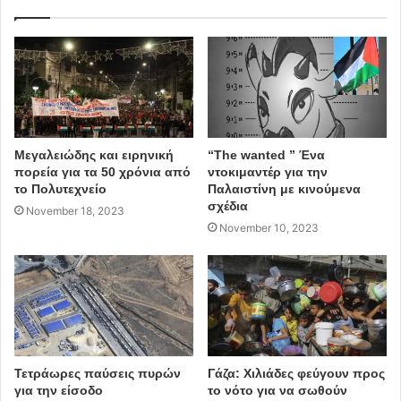
προγράμματα εικονικής πραγματικότητας και
μουσικές ερμηνείες.
Φεστιβάλ Κινηματογράφου
Youtube
Tribeca Enterprises
Μεγαλειώδης και ειρηνική
“The wanted ” Ένα
πορεία για τα 50 χρόνια από
ντοκιμαντέρ για την
το Πολυτεχνείο
Παλαιστίνη με κινούμενα
σχέδια
November 18, 2023
November 10, 2023
Τετράωρες παύσεις πυρών
Γάζα: Χιλιάδες φεύγουν προς
για την είσοδο
το νότο για να σωθούν