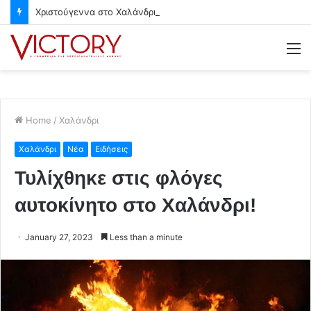
Χριστούγεννα στο Χαλάνδρι- Ολες οι εκδηλώσεις του Δήμου
M
Home
/
Χαλάνδρι
Χαλάνδρι
Νέα
Ειδήσεις
Τυλίχθηκε στις φλόγες
αυτοκίνητο στο Χαλάνδρι!
January 27, 2023
Less than a minute