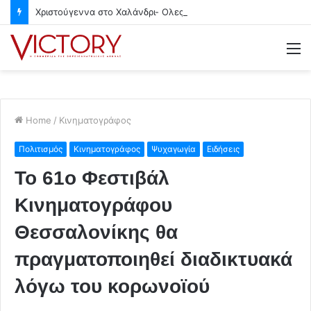
Χριστούγεννα στο Χαλάνδρι- Ολες οι εκδηλώσεις του Δήμου
M
Home
/
Κινηματογράφος
Πολιτισμός
Κινηματογράφος
Ψυχαγωγία
Ειδήσεις
Το 61ο Φεστιβάλ
Κινηματογράφου
Θεσσαλονίκης θα
πραγματοποιηθεί διαδικτυακά
λόγω του κορωνοϊού