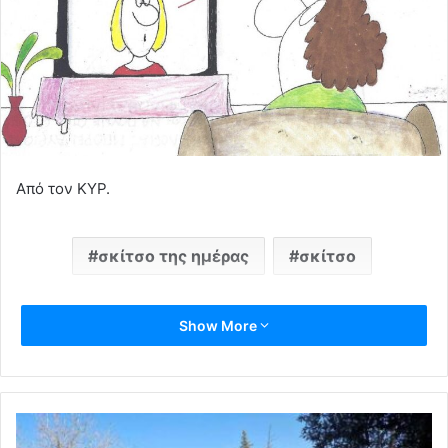
Από τον ΚΥΡ.
σκίτσο της ημέρας
σκίτσο
Show More