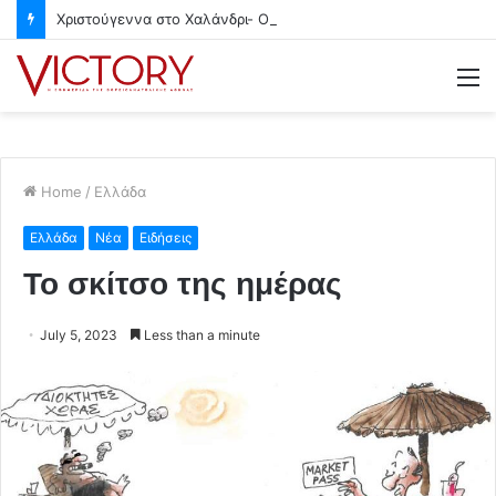
Χριστούγεννα στο Χαλάνδρι- Ολες οι εκδηλώσεις του Δήμου
M
Home
/
Ελλάδα
Ελλάδα
Νέα
Ειδήσεις
Το σκίτσο της ημέρας
July 5, 2023
Less than a minute