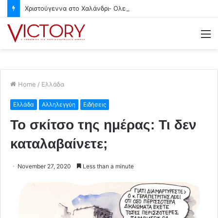
Χριστούγεννα στο Χαλάνδρι- Ολες οι εκδηλώσεις του Δήμου
M
Home
/
Ελλάδα
Ελλάδα
Αλληλεγγύη
Ειδήσεις
Το σκίτσο της ημέρας: Τι δεν
καταλαβαίνετε;
November 27, 2020
Less than a minute