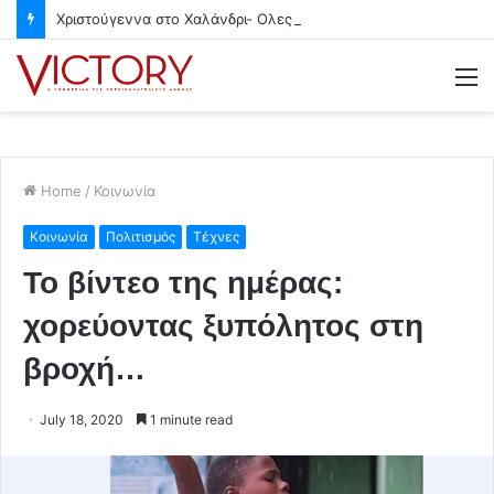
Χριστούγεννα στο Χαλάνδρι- Ολες οι εκδηλώσεις του Δήμου
M
Home
/
Κοινωνία
Κοινωνία
Πολιτισμός
Τέχνες
Το βίντεο της ημέρας:
χορεύοντας ξυπόλητος στη
βροχή…
July 18, 2020
1 minute read