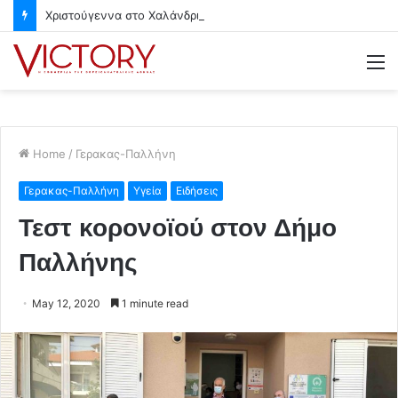
Χριστούγεννα στο Χαλάνδρι- Ολες οι εκδηλώσεις του Δήμου
M
Home
/
Γερακας-Παλλήνη
Γερακας-Παλλήνη
Υγεία
Ειδήσεις
Τεστ κορονοϊού στον Δήμο
Παλλήνης
May 12, 2020
1 minute read