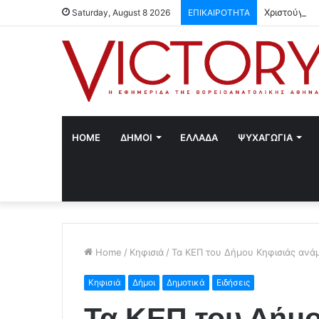
Χριστούγενν
Saturday, August 8 2026
ΕΠΙΚΑΙΡΟΤΗΤΑ
HOME
ΔΗΜΟΙ
ΕΛΛΑΔΑ
ΨΥΧΑΓΩΓΙΑ
Home
/
Κηφισιά
/
Τα ΚΕΠ του Δήμου Κηφισιάς ανά
Κηφισιά
Δήμοι
Δημοτικά
Ειδήσεις
Τα ΚΕΠ του Δήμο