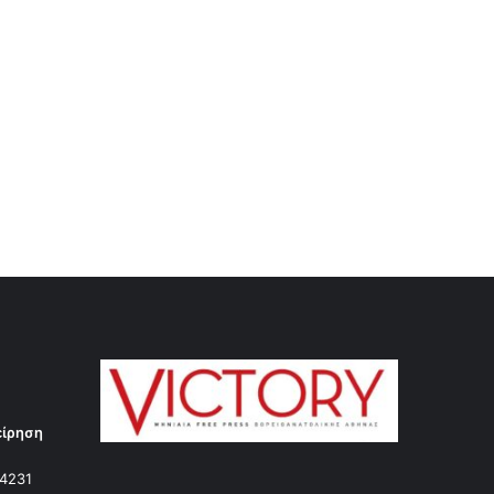
είρηση
14231