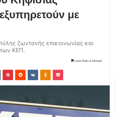
εξυπηρετούν με
πύλης ζωντανής επικοινωνίας και
των ΚΕΠ.
Less than a minute
Tumblr
Pinterest
Reddit
VKontakte
Odnoklassniki
Pocket