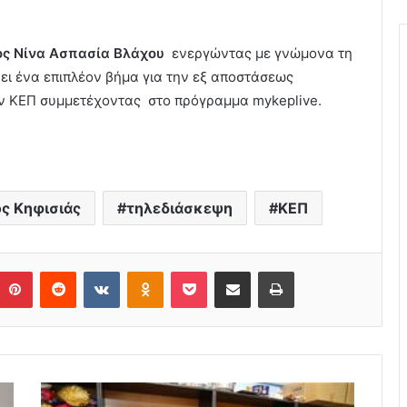
ος Νίνα Ασπασία Βλάχου
ενεργώντας με γνώμονα τη
ει ένα επιπλέον βήμα για την εξ αποστάσεως
ν ΚΕΠ συμμετέχοντας στο πρόγραμμα mykeplive.
ς Κηφισιάς
τηλεδιάσκεψη
ΚΕΠ
Pinterest
Reddit
VKontakte
Odnoklassniki
Pocket
Share via Email
Print