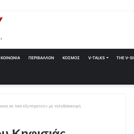
α στο Χαλάνδρι- Ολες οι εκδηλώσεις του Δήμου
ΚΟΙΝΩΝΙΑ
ΠΕΡΙΒΑΛΛΟΝ
ΚΟΣΜΟΣ
V-TALKS
THE V-S
μεσα σε όσα εξυπηρετούν με τηλεδιάσκεψη
υ Κηφισιάς