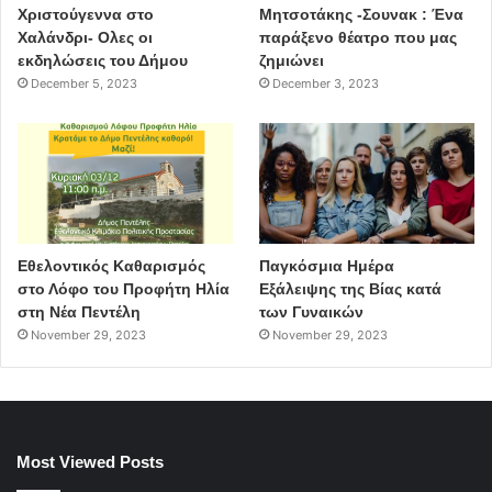
Χριστούγεννα στο
Μητσοτάκης -Σουνακ : Ένα
Βριλήσσια
Χαλάνδρι- Ολες οι
παράξενο θέατρο που μας
εκδηλώσεις του Δήμου
ζημιώνει
διαχείριση οργανικών απορριμάτων
December 5, 2023
December 3, 2023
Δήμος Βριλησσίων
Κομποστοσύναξη
κομποστοποίηση
ενημερωση
συνοικιακός κομποστοποιητής
Εθελοντικός Καθαρισμός
Παγκόσμια Ημέρα
στο Λόφο του Προφήτη Ηλία
Εξάλειψης της Βίας κατά
στη Νέα Πεντέλη
των Γυναικών
November 29, 2023
November 29, 2023
Most Viewed Posts