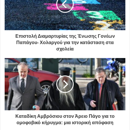
Επιστολή Διαμαρτυρίας της Ένωσης Γονέων
Παπάγου- Χολαργού για την κατάσταση στα
σχολεία
Με ένα φρέσκο εργαστήριο κομποστοποίησης μάζι με
διανομή παραδοσιακών σπόρων, ξεκινά και πάλι τις
Καταδίκη Αμβρόσιου στον Άρειο Πάγο για το
εργασίες του το Δικτυο Συνοικιακής Κομποστοποίησης
ομοφοβικό κήρυγμα: μια ιστορική απόφαση
στα Βριλήσσια.