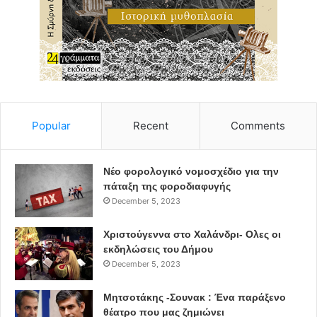
πλέον άμεση και φανερή επίδραση στο πλανήτη που
ζούμε.
Στο πλαίσιο της εκδήλωσης θα γίνει:
ενημέρωση για το Δίκτυο Συνοικιακής
Popular
Recent
Comments
Κομποστοποίησης και την ορθή χρήση του Δικτύου
Διανομή κομπόστ από το Δίκτυο Συνοικιακής
Κομποστοποίησης Βριλησσίων
Νέο φορολογικό νομοσχέδιο για την
πάταξη της φοροδιαφυγής
Διανομή παραδοσιακών σπόρων από την Τράπεζα
December 5, 2023
Παραδοσιακών Σπόρων Re:Think Αγροκτήματος
Φοίφα
Χριστούγεννα στο Χαλάνδρι- Ολες οι
εκδηλώσεις του Δήμου
Για περισσότερες πληροφορίες, μπορείτε να
December 5, 2023
επισκεφθείτε επίσης
Μητσοτάκης -Σουνακ : Ένα παράξενο
Δήμος Βριλησσίων,
www.vrilissia.gr/
θέατρο που μας ζημιώνει