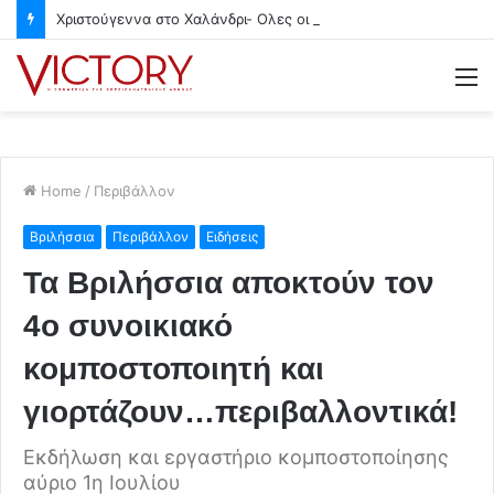
Χριστούγεννα στο Χαλάνδρι- Ολες οι εκδηλώσεις του Δήμου
M
Home
/
Περιβάλλον
Βριλήσσια
Περιβάλλον
Ειδήσεις
Τα Βριλήσσια αποκτούν τον
4ο συνοικιακό
κομποστοποιητή και
γιορτάζουν…περιβαλλοντικά!
Εκδήλωση και εργαστήριο κομποστοποίησης
αύριο 1η Ιουλίου