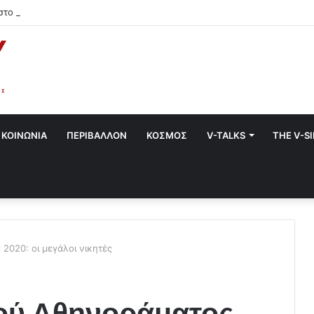
στο Χαλάνδρι- Ολες οι εκδηλώσεις του Δήμου
ΚΟΙΝΩΝΙΑ
ΠΕΡΙΒΑΛΛΟΝ
ΚΟΣΜΟΣ
V-TALKS
THE V-S
2020: οι μεγάλοι νικητές
νού Αθηνοράματος