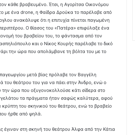
τον κάθε βραβευμένο. Έτσι, η Αγορίτσα Οικονόμου
το με ένα drone, η Φαίδρα Δρούκα το παρέλαβε από
ογλου ανακάλυψε ότι η επιτυχία πίνεται παγωμένη
 περιπτέρου. Ο θίασος του «Πατέρα» επιφύλαξε ένα
απονομή του βραβείου του, το φάντασμα από τον
ασπηλιόπουλο και ο Νίκος Κουρής παρέλαβε το δικό
ρι την ώρα που απολάμβανε τη βόλτα του με το
παγεωργίου μετά βίας πρόλαβε τον Βαγγέλη
του θεάτρου του για να πάει στην Άνδρο, ενώ ο
υ την ώρα που οξυγονοκολλούσε κάτι σίδερα στο
αγγελάτου τα πράγματα ήταν σαφώς καλύτερα, αφού
α κρύπτη του σκηνικού του θεάτρου, ενώ το βραβείο
που ήρθε από ψηλά.
ις έγιναν στη σκηνή του θεάτρου Άλφα από την Κάτια