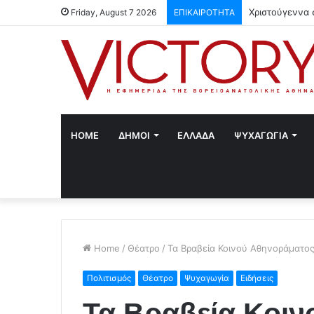
Χριστούγεννα 
Friday, August 7 2026
ΕΠΙΚΑΙΡΟΤΗΤΑ
HOME
ΔΗΜΟΙ
ΕΛΛΑΔΑ
ΨΥΧΑΓΩΓΙΑ
Home
/
Θέατρο
/
Τα Βραβεία Κοινού Αθηνοράματος 
Πολιτισμός
Θέατρο
Ψυχαγωγία
Ειδήσεις
Τα Βραβεία Κοι