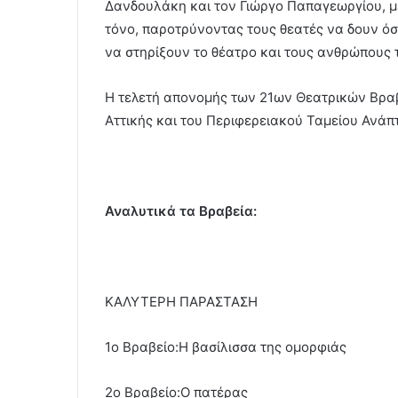
Δανδουλάκη και τον Γιώργο Παπαγεωργίου, με
τόνο, παροτρύνοντας τους θεατές να δουν όσ
να στηρίξουν το θέατρο και τους ανθρώπους 
Η τελετή απονομής των 21ων Θεατρικών Βραβε
Αττικής και του Περιφερειακού Ταμείου Ανάπτ
Αναλυτικά τα Βραβεία:
ΚΑΛΥΤΕΡΗ ΠΑΡΑΣΤΑΣΗ
1ο Βραβείο:Η βασίλισσα της ομορφιάς
2ο Βραβείο:Ο πατέρας