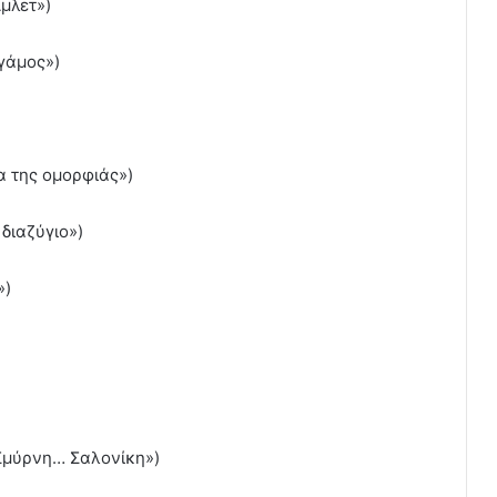
μλετ»)
γάμος»)
α της ομορφιάς»)
διαζύγιο»)
»)
Σμύρνη… Σαλονίκη»)