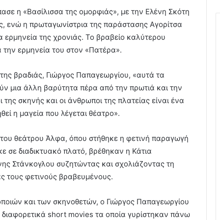
ασε η «Βασίλισσα της ομορφιάς», με την Ελένη Σκότη
ας, ενώ η πρωταγωνίστρια της παράστασης Αγορίτσα
 ερμηνεία της χρονιάς. Το βραβείο καλύτερου
α την ερμηνεία του στον «Πατέρα».
της βραδιάς, Γιώργος Παπαγεωργίου, «αυτά τα
ύν μια άλλη βαρύτητα πέρα από την πρωτιά και την
της σκηνής και οι άνθρωποι της πλατείας είναι ένα
εί η μαγεία που λέγεται θέατρο».
 του θεάτρου Άλφα, όπου στήθηκε η φετινή παραγωγή
ε σε διαδικτυακό πλατό, βρέθηκαν η Κάτια
ννης Στάνκογλου συζητώντας και σχολιάζοντας τη
ς τους φετινούς βραβευμένους.
οποιών και των σκηνοθετών, ο Γιώργος Παπαγεωργίου
0 διαφορετικά short movies τα οποία γυρίστηκαν πάνω