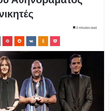
νικητές
3 minutes read
Tumblr
Pinterest
Reddit
VKontakte
Odnoklassniki
Pocket