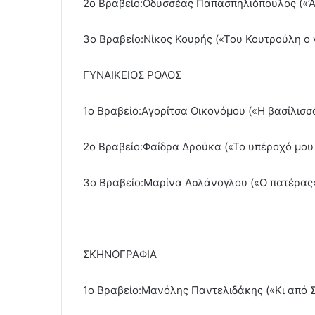
2ο Βραβείο:Οδυσσέας Παπασπηλιόπουλος («’Α
3ο Βραβείο:Νίκος Κουρής («Του Κουτρούλη ο 
ΓΥΝΑΙΚΕΙΟΣ ΡΟΛΟΣ
1ο Βραβείο:Αγορίτσα Οικονόμου («Η βασίλισσ
2ο Βραβείο:Φαίδρα Δρούκα («Το υπέροχό μου 
3ο Βραβείο:Μαρίνα Ασλάνογλου («Ο πατέρας
ΣΚΗΝΟΓΡΑΦΙΑ
1ο Βραβείο:Μανόλης Παντελιδάκης («Κι από 