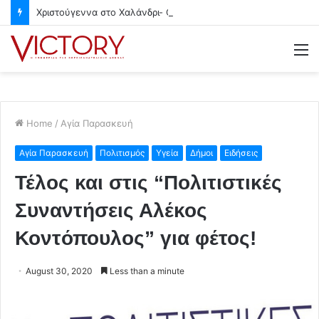
Χριστούγεννα στο Χαλάνδρι- Ολες οι εκδηλώσεις του Δήμου
M
Home
/
Αγία Παρασκευή
Αγία Παρασκευή
Πολιτισμός
Υγεία
Δήμοι
Ειδήσεις
Τέλος και στις “Πολιτιστικές
Συναντήσεις Αλέκος
Κοντόπουλος” για φέτος!
August 30, 2020
Less than a minute