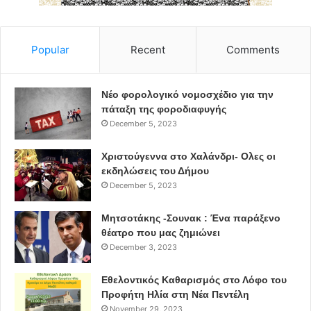
δίσκο «Της βροχής και της νύχτας», η μεγάλη
ερμηνεύτρια επιμελείται καλλιτεχνικά και ερμηνεύει
ένα
πρόγραμμα-φόρο τιμής
στον συνθέτη που σφράγισε
Popular
Recent
Comments
τη μουσική ιστορία μας, χαρίζοντάς μας εμβληματικά
κομμάτια.
Νέο φορολογικό νομοσχέδιο για την
πάταξη της φοροδιαφυγής
Προσκαλώντας και πάλι στη σκηνή του Θεάτρου Παλλάς
December 5, 2023
τη
Λιζέτα Καλημέρη
, τη
Μαρία Παπαγεωργίου
,
τον
Γιάννη Παπαγεωργίου
, τον
Φώτη Σιώτα
και
Χριστούγεννα στο Χαλάνδρι- Ολες οι
τη
Νεφέλη Φασούλη
, η Τάνια Τσανακλίδου σκύβει με
εκδηλώσεις του Δήμου
December 5, 2023
αγάπη, σεβασμό και φρέσκια ματιά στο ανεξάντλητο και
πάντα ζωντανό έργο του Γιάννη Σπανού και, με
Μητσοτάκης -Σουνακ : Ένα παράξενο
τον
Κώστα Νικολόπουλου
να διευθύνει την ορχήστρα
θέατρο που μας ζημιώνει
και να ενορχηστρώνει, στήνει μια σπάνια μουσική γιορτή
December 3, 2023
προς τιμήν του.
Εθελοντικός Καθαρισμός στο Λόφο του
Προφήτη Ηλία στη Νέα Πεντέλη
Μια σπουδαία καλλιτεχνική ομάδα υπό την Τάνια
November 29, 2023