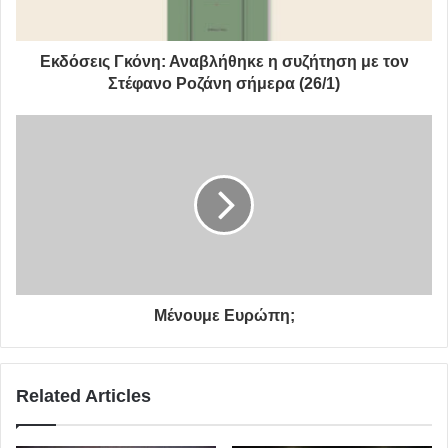
“Να δουλεύεις για την επιβίωση και όχι για να ζεις, αυτό
σε μετατρέπει σε ποίμνιο”.
Εκδόσεις Γκόνη: Αναβλήθηκε η συζήτηση με τον
“Είχα σιχαθεί τη νοοτροπία του Παρασκευοσάββατου και
Στέφανο Ροζάνη σήμερα (26/1)
του “πάμε έξω ντε και καλά””.
“Για μένα η εκτόνωση είναι διονυσιακή, αλλά και
απολλώνεια”.
Μένουμε Ευρώπη;
Related Articles