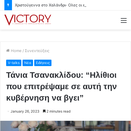
Χριστούγεννα στο Χαλάνδρι- Ολες οι εκδηλώσεις του Δήμου
M
Home
/
Συνεντεύξεις
V-talks
Νέα
Ειδήσεις
Τάνια Τσανακλίδου: “Ηλίθιοι
που επιτρέψαμε σε αυτή την
κυβέρνηση να βγει”
January 26, 2023
2 minutes read