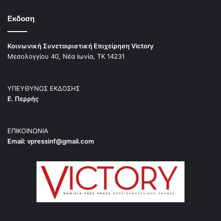
Φωτογράφος παράστασης:
Ελίνα Γιουνανλή
Εκδοση
Παραγωγή:
Αργύρης Ναστόπουλος – Γιάννης Περίδης
Κοινωνική Συνεταιριστική Επιχείρηση Victory
Celestial Arts & Entertainment Productions
Μεσολογγίου 40, Νέα Ιωνία, ΤΚ 14231
Τάνια Τσανακλίδου
ΥΠΕΥΘΥΝΟΣ ΕΚΔΟΣΗΣ
Ε. Περρής
ΕΠΙΚΟΙΝΩΝΙΑ
Email:
vpressinf@gmail.com