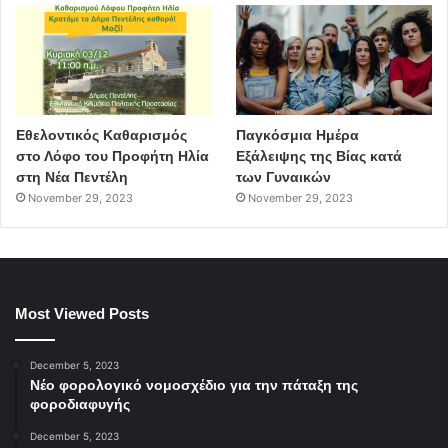
Ζώνη B:
35 €
Ζώνη Γ:
25 €
Ζώνη Δ:
15 €
Προπώληση:
viva.gr
Εθελοντικός Καθαρισμός
Παγκόσμια Ημέρα
στο Λόφο του Προφήτη Ηλία
Εξάλειψης της Βίας κατά
Συντελεστές
στη Νέα Πεντέλη
των Γυναικών
Καλλιτεχνική επιμέλεια – Eρμηνεία:
November 29, 2023
November 29, 2023
Τάνια Τσανακλίδου
Φιλοξενούμενοί της επί σκηνής:
Λιζέτα Καλημέρη, Μαρία Παπαγεωργίου, Γιάννης
Most Viewed Posts
Παπαγεωργίου,
Φώτης Σιώτας, Νεφέλη Φασούλη
December 5, 2023
Νέο φορολογικό νομοσχέδιο για την πάταξη της
Διεύθυνση ορχήστρας – Ενορχηστρώσεις:
φοροδιαφυγής
Κώστας Νικολόπουλος
December 5, 2023