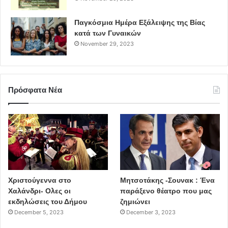
Τσανακλίδου έρχεται με λόγια μόνο της καρδιάς στο
Θέατρο Παλλάς για να μας ξεναγήσει στο αστείρευτο
Παγκόσμια Ημέρα Εξάλειψης της Βίας
μουσικό σύμπαν του Γιάννη Σπανού. Στο μαγευτικό αυτό
κατά των Γυναικών
ταξίδι θα είμαστε όλοι εκεί.
November 29, 2023
INFO
Πρόσφατα Νέα
Η Τάνια Τσανακλίδου τιμά το έργο του Γιάννη Σπανού
Δευτέρα 30 Ιανουαρίου – Θέατρο Παλλάς
Ώρα έναρξης: 21.00
Διάρκεια παράστασης: 120′
Χριστούγεννα στο
Μητσοτάκης -Σουνακ : Ένα
ΕΙΣΙΤΗΡΙΑ:
Χαλάνδρι- Ολες οι
παράξενο θέατρο που μας
Διακεκριμένη Ζώνη Α:
60 €
εκδηλώσεις του Δήμου
ζημιώνει
Διακεκριμένη Ζώνη Β:
50 €
December 5, 2023
December 3, 2023
Ζώνη A:
40 €