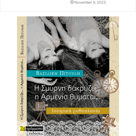
November 9, 2023
Γιάννη Σπανού στις
30/1
Μετά την ιστορική συναυλία-αφιέρωμα στον
συνθέτη
Γιάννη Σπανό
στο Ηρώδειο τον περασμένο
Οκτώβριο, που σκόρπισε συγκίνηση αλλά και αισιοδοξία
στο κοινό που είχε την ευκαιρία να την απολαύσει,
η
Τάνια Τσανακλίδου
ετοιμάζει μια ακόμα
συλλεκτική
βραδιά
αφιερωμένη στον μεγάλο μας συνθέτη, αυτή τη
φορά στο
Θέατρο Παλλάς
τη
Δευτέρα 30 Ιανουαρίου
.
Μετρώντας περίπου 50 χρόνια από την πρώτη τους
συνάντηση στον «Μορμόλη» (1974) και 40 από την πρώτη
μεγάλη και ολοκληρωμένη συνεργασία τους στο «Φίλε…»
(1982), που επαναλήφθηκε τρία χρόνια μετά (1985) με τον