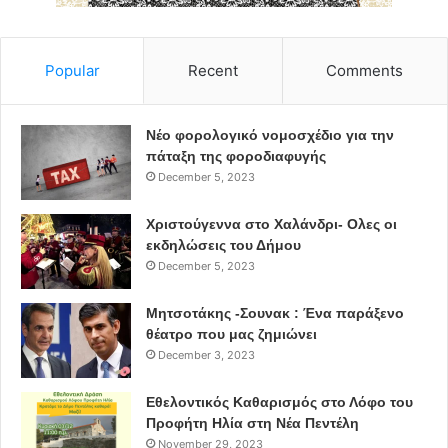
της στην πολιτική διαμάχη και καταρράκωση του κύρους
της».
Popular
Recent
Comments
ΠΗΓΗ: kathimerini.gr
Νέο φορολογικό νομοσχέδιο για την
πάταξη της φοροδιαφυγής
επέτειος πολυτεχνείου
συνταγματική
December 5, 2023
covid-19
Απόφαση
ΣτΕ
Χριστούγεννα στο Χαλάνδρι- Ολες οι
εκδηλώσεις του Δήμου
απαγόρευση συναθροίσεων
December 5, 2023
Μητσοτάκης -Σουνακ : Ένα παράξενο
θέατρο που μας ζημιώνει
December 3, 2023
Εθελοντικός Καθαρισμός στο Λόφο του
Προφήτη Ηλία στη Νέα Πεντέλη
November 29, 2023