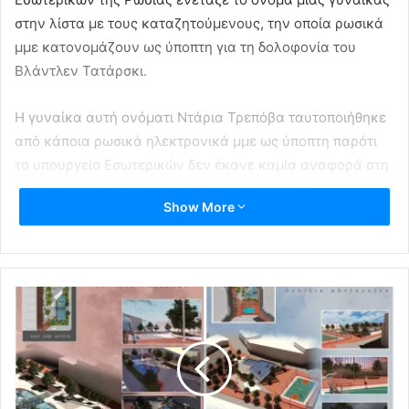
στην λίστα με τους καταζητούμενους, την οποία ρωσικά
μμε κατονομάζουν ως ύποπτη για τη δολοφονία του
Βλάντλεν Τατάρσκι.
Η γυναίκα αυτή ονόματι Ντάρια Τρεπόβα ταυτοποιήθηκε
από κάποια ρωσικά ηλεκτρονικά μμε ως ύποπτη παρότι
το υπουργείο Εσωτερικών δεν έκανε καμία αναφορά στη
δολοφονία του Τατάρσκι στην ιστοσελίδα του.
Show More
Στο καφέ όπου βρισκόταν το θύμα εξερράγη βόμβα με
αποτέλεσμα να χάσει τη ζωή του ο ίδιος και να
τραυματιστούν 32 άνθρωποι, εκ των οποίων οι δέκα
σοβαρά.
Ανώτερος Ρώσος αξιωματούχος κατηγόρησε την
Ουκρανία για την επίθεση, χωρίς να δώσει στοιχεία για να
στηρίξει τον ισχυρισμό του. Σύμβουλος του ουκρανού