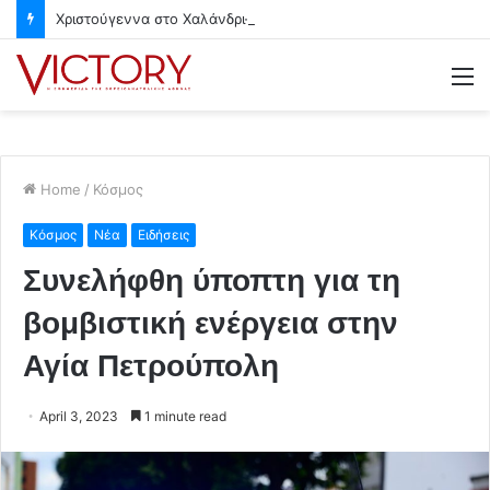
Χριστούγεννα στο Χαλάνδρι- Ολες οι εκδηλώσεις του Δήμου
M
Home
/
Κόσμος
Κόσμος
Νέα
Ειδήσεις
Συνελήφθη ύποπτη για τη
βομβιστική ενέργεια στην
Αγία Πετρούπολη
April 3, 2023
1 minute read