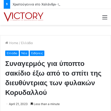
Χριστούγεννα στο Χαλάνδρι- Ολες οι εκδηλώσεις του Δήμου
M
Home
/
Ελλάδα
Ελλάδα
Νέα
Ειδήσεις
Συναγερμός για ύποπτο
σακίδιο έξω από το σπίτι της
διευθύντριας των φυλακών
Κορυδαλλού
April 21, 2023
Less than a minute