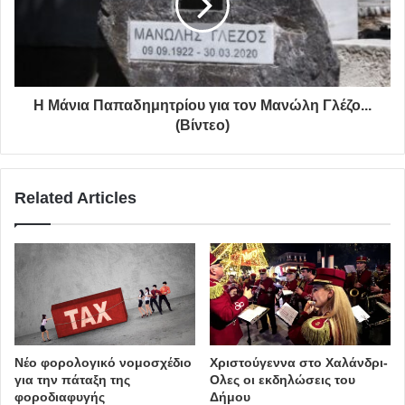
θεωρώντας ακριβό το τίμημα και πολιτικά δεν πίστεψα
την διάθεση της τότε διοίκησης για τις ενέργειες της ώστε
η βίλα Ιόλα να γίνει ένα Κέντρο Πολιτισμού που έχει
ανάγκη η Αγία Παρασκευή μας.
Η Μάνια Παπαδημητρίου για τον Μανώλη Γλέζο...
Χρωστάμε μια συγνώμη λοιπόν στον π. Δήμαρχο Γιάννη
(Βίντεο)
Σταθόπουλο και να τον συγχαρούμε και το ίδιο οφείλει να
πράξει κ η σημερινή δημοτική αρχή και να αγκαλιάσει
αυτή την την απόφαση.
Related Articles
Έχουμε μάθει σαν παράταξη να αναγνωρίζουμε τα λάθη
μας και να πράττουμε υπέρ των συμφερόντων των
πολιτών.”
Αλέξανδρος Μουστογιάννης
Γιάννης Σταθόπουλος
Νέο φορολογικό νομοσχέδιο
Χριστούγεννα στο Χαλάνδρι-
για την πάταξη της
Ολες οι εκδηλώσεις του
Αγία Παρασκευή μια γενιά μπροστά
φοροδιαφυγής
Δήμου