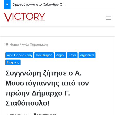
Χριστούγεννα στο Χαλάνδρι- Ολες οι εκδηλώσεις του Δήμου
M
Home
/
Αγία Παρασκευή
Αγία Παρασκευή
Πολιτισμός
Δήμοι
Έργα
Δημοτικά
Ειδήσεις
Συγγνώμη ζήτησε ο Α.
Μουστόγιαννης από τον
πρώην Δήμαρχο Γ.
Σταθόπουλο!
June 30, 2020
1 minute read