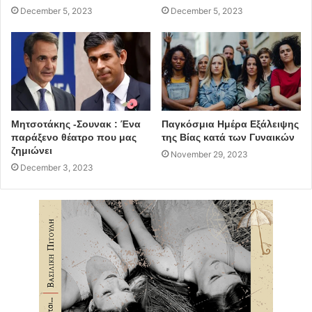
December 5, 2023
December 5, 2023
κέντρο πολιτισμού
Βιλα Ιόλα
έγκριση μελέτης
συγγνώμη
Μητσοτάκης -Σουνακ : Ένα
Παγκόσμια Ημέρα Εξάλειψης
παράξενο θέατρο που μας
της Βίας κατά των Γυναικών
ζημιώνει
November 29, 2023
December 3, 2023