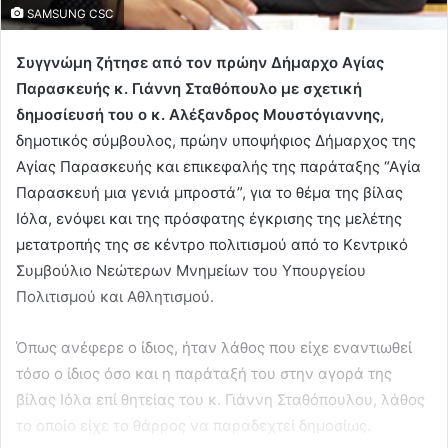
SAMSUNG CSC
Συγγνώμη ζήτησε από τον πρώην Δήμαρχο Αγίας
Παρασκευής κ. Γιάννη Σταθόπουλο με σχετική
δημοσίευσή του ο κ. Αλέξανδρος Μουστόγιαννης,
δημοτικός σύμβουλος, πρώην υποψήφιος Δήμαρχος της
Αγίας Παρασκευής και επικεφαλής της παράταξης “Αγία
Παρασκευή μια γενιά μπροστά”, για το θέμα της βίλας
Ιόλα, ενόψει και της πρόσφατης έγκρισης της μελέτης
μετατροπής της σε κέντρο πολιτισμού από το Κεντρικό
Συμβούλιο Νεώτερων Μνημείων του Υπουργείου
Πολιτισμού και Αθλητισμού.
Όπως ανέφερε ο ίδιος, ήταν λάθος που είχε εναντιωθεί
τόσο ο ίδιος όσο και η παράταξή του στην αγορά της
βίλας Ιόλα επί θητείας του κ. Γιάννη Σταθόπουλου, λάθος
το οποίο είχε το θάρρος να παραδεχτεί δημοσίως.