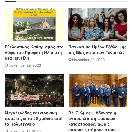
Μπόμπολα
προσχολική αγωγή
Δήμος Πεντέλης
αίθουσες
Πρόγραμμα Δημόσιων Επενδύσεων
Εθελοντικός Καθαρισμός στο
Παγκόσμια Ημέρα Εξάλειψης
Λόφο του Προφήτη Ηλία στη
της Βίας κατά των Γυναικών
Νέα Πεντέλη
November 29, 2023
November 29, 2023
Μεγαλειώδης και ειρηνική
Βλ. Σιώμος: «Αδύνατη η
πορεία για τα 50 χρόνια από
αντιμετώπιση φυσικών
το Πολυτεχνείο
καταστροφών χωρίς
επαρκείς πόρους στους
November 18, 2023