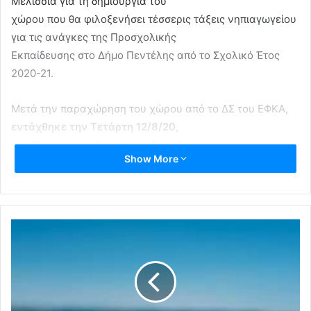
Μελίσσια για τη δημιουργία του
χώρου που θα φιλοξενήσει τέσσερις τάξεις νηπιαγωγείου
για τις ανάγκες της Προσχολικής
Εκπαίδευσης στο Δήμο Πεντέλης από το Σχολικό Έτος
2020-21.
Μετά την παραχώρηση του χώρου από το ΔΣ του ΕΦΚΑ,
εντάχθηκε την Τετάρτη 12/8/20,
στο Πρόγραμμα Δημοσίων Επενδύσεων,
κατόπιν
Show More
εισήγησης του Δήμου Πεντέλης και του
Υπουργείου Παιδείας, η αρχική πίστωση των 254.000 €
για τις άμεσες κατασκευές που
απαιτούνται για τη διαμόρφωση των αιθουσών του
Νηπιαγωγείου, αλλά και του
περιβάλλοντος χώρου (Απόφαση 1581 του Υφυπουργού
Ανάπτυξης και Επενδύσεων, της
12/8/20).