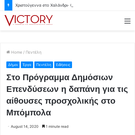
Χριστούγεννα στο Χαλάνδρι- Ολες οι εκδηλώσεις του Δήμου
M
Home
/
Πεντέλη
Δήμοι
Έργα
Πεντέλη
Ειδήσεις
Στο Πρόγραμμα Δημόσιων
Επενδύσεων η δαπάνη για τις
αίθουσες προσχολικής στο
Μπόμπολα
August 14, 2020
1 minute read