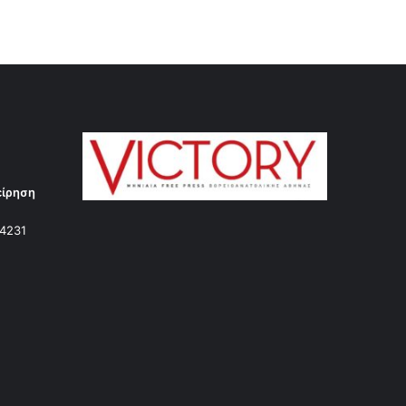
είρηση
14231