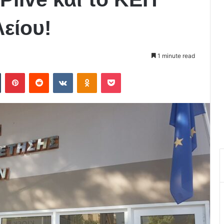
είου!
1 minute read
Tumblr
Pinterest
Reddit
VKontakte
Odnoklassniki
Pocket