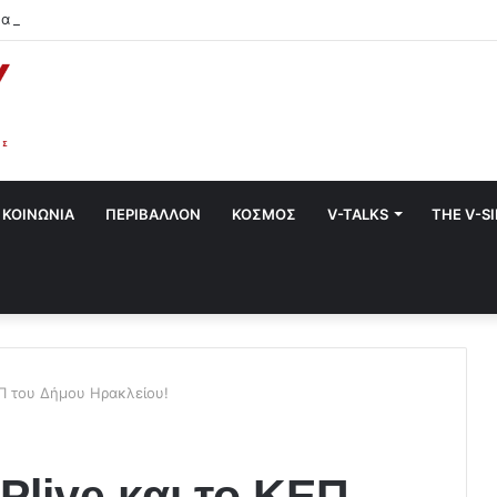
α στο Χαλάνδρι- Ολες οι εκδηλώσεις του Δήμου
ΚΟΙΝΩΝΙΑ
ΠΕΡΙΒΑΛΛΟΝ
ΚΟΣΜΟΣ
V-TALKS
THE V-S
ΕΠ του Δήμου Ηρακλείου!
Plive και το ΚΕΠ