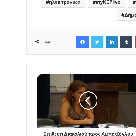
ηλεκτρονικά
myKEPlive
Δήμο
Facebook
Twitter
LinkedIn
Tumblr
Share
Επίθεση Διακολιού προς Αμπατζόγλου