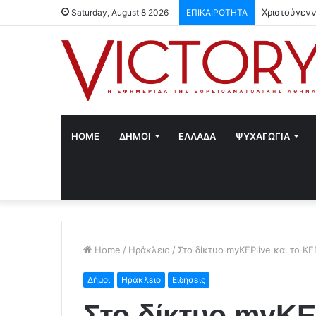
Χριστούγενν
Saturday, August 8 2026
ΕΠΙΚΑΙΡΟΤΗΤΑ
HOME
ΔΗΜΟΙ
ΕΛΛΑΔΑ
ΨΥΧΑΓΩΓΙΑ
Home
/
Ηράκλειο
/
Στο δίκτυο myKEPlive και το Κ
Δήμοι
Ηράκλειο
Ειδήσεις
Στο δίκτυο myKE