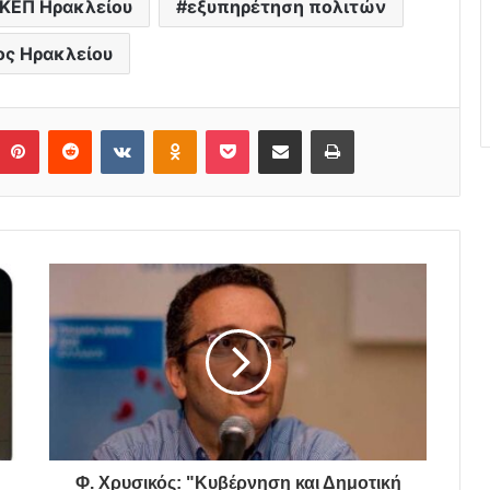
ΚΕΠ Ηρακλείου
εξυπηρέτηση πολιτών
ς Ηρακλείου
Pinterest
Reddit
VKontakte
Odnoklassniki
Pocket
Share via Email
Print
Φ. Χρυσικός: "Κυβέρνηση και Δημοτική