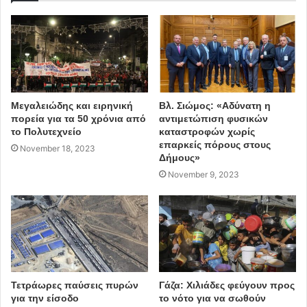
κυριαρχουν στις περισσότερες επιχειρήσεις.
Πηγη: ΑΠΕ – ΜΠΕ
covid-19
Άνοιγμα καταστημάτων
Μεγαλειώδης και ειρηνική
Βλ. Σιώμος: «Αδύνατη η
επιχειρήσεις
2ο κύμα
πορεία για τα 50 χρόνια από
αντιμετώπιση φυσικών
το Πολυτεχνείο
καταστροφών χωρίς
επαρκείς πόρους στους
November 18, 2023
Δήμους»
November 9, 2023
Τετράωρες παύσεις πυρών
Γάζα: Χιλιάδες φεύγουν προς
για την είσοδο
το νότο για να σωθούν