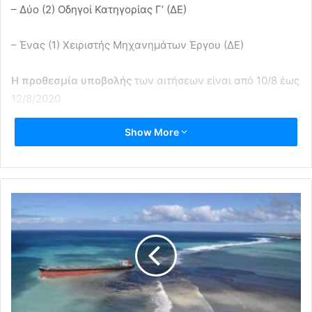
– Δύο (2) Οδηγοί Κατηγορίας Γ’ (ΔΕ)
– Ένας (1) Χειριστής Μηχανημάτων Έργου (ΔΕ)
Η προθεσμία υποβολής
των αιτήσεων είναι από 10/8 έως
12/8/2020
Show More
Οι ενδιαφερόμενοι μπορούν να υποβάλουν απλή αίτηση
με συνημμένα τα απαιτούμενα δικαιολογητικά στο
ισόγειο του Δημοτικού Καταστήματος (Γραφείο
Πρωτοκόλλου) επί της Λ. Μεσογείων 415-417 και ώρες
10-12, καθώς και μέσω του ηλεκτρονικού ταχυδρομείου:
dimosagiasparaskevis@agiaparaskevi.gr.
Για πληροφορίες
σχετικά με τα δικαιολογητικά και τις
προϋποθέσεις μπορείτε να επικοινωνήσετε στα
τηλέφωνα: