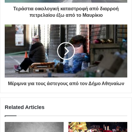
Σπυράκου Σοφία και Τσακαλάκης Ευστάθιος:
213 2004
Τεράστια οικολογική καταστροφή από διαρροή
πετρελαίου έξω από το Μαυρίκιο
56
Δήμος Αγίας Παρασκευής
καθαριότητα
προσλήψεις
Μέριμνα για τους άστεγους από τον Δήμο Αθηναίων
Related Articles