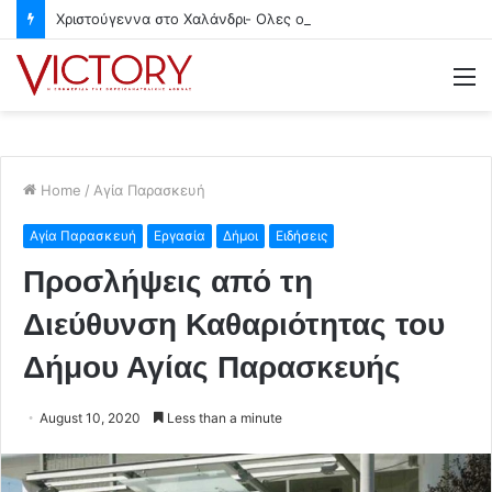
Χριστούγεννα στο Χαλάνδρι- Ολες οι εκδηλώσεις του Δήμου
M
Home
/
Αγία Παρασκευή
Αγία Παρασκευή
Εργασία
Δήμοι
Ειδήσεις
Προσλήψεις από τη
Διεύθυνση Καθαριότητας του
Δήμου Αγίας Παρασκευής
August 10, 2020
Less than a minute