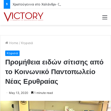
Χριστούγεννα στο Χαλάνδρι- Ολες οι εκδηλώσεις του Δήμου
M
Home
/
Κηφισιά
Κηφισιά
Προμήθεια ειδών σίτισης από
το Κοινωνικό Παντοπωλείο
Νέας Ερυθραίας
May 13, 2020
1 minute read