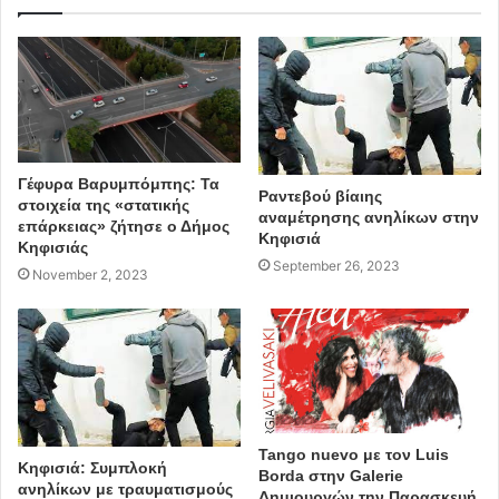
Γέφυρα Βαρυμπόμπης: Τα
Ραντεβού βίαιης
στοιχεία της «στατικής
αναμέτρησης ανηλίκων στην
επάρκειας» ζήτησε ο Δήμος
Κηφισιά
Κηφισιάς
September 26, 2023
November 2, 2023
Tango nuevo με τον Luis
Κηφισιά: Συμπλοκή
Borda στην Galerie
ανηλίκων με τραυματισμούς
Δημιουργών την Παρασκευή