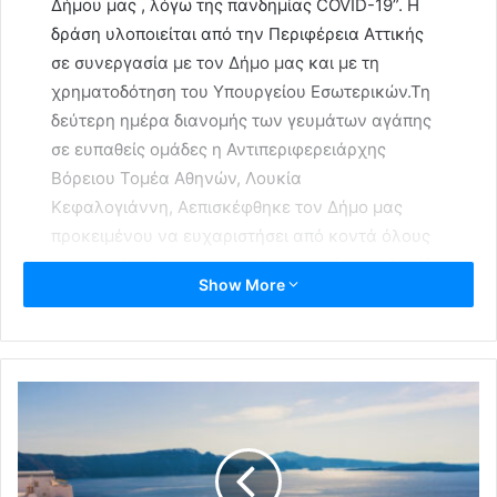
Δήμου μας , λόγω της πανδημίας COVID-19”. Η
δράση υλοποιείται από την Περιφέρεια Αττικής
σε συνεργασία με τον Δήμο μας και με τη
χρηματοδότηση του Υπουργείου Εσωτερικών.Τη
δεύτερη ημέρα διανομής των γευμάτων αγάπης
σε ευπαθείς ομάδες η Αντιπεριφερειάρχης
Βόρειου Τομέα Αθηνών, Λουκία
Κεφαλογιάννη, Αεπισκέφθηκε τον Δήμο μας
προκειμένου να ευχαριστήσει από κοντά όλους
τους εμπλεκόμενους φορείς σε αυτή την αλυσίδα
Show More
αγάπης και προσφοράς!Τη διανομή των
γευμάτων στον Δήμο μας οργανώνει η Πρόεδρος
του ΝΠΔΔ «Κοινωνική Μέριμνα» Κατερίνα
Καραλή σε συνεργασία με τις Κοινωνικές
Υπηρεσίες του Δήμου μας.Ο Δήμαρχος Κηφισιάς
Γιώργος Θωμάκος ευχαριστεί τον Υπουργό
Εσωτερικών, τον Περιφερειάρχη και την
Αντιπεριφερειάρχη Βόρειου Τομέα , τους