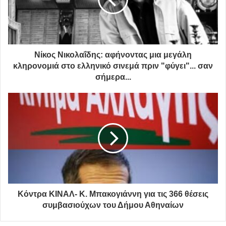
10 – 11 Σεπτεμβρίου 2020
2ο Δημοτικό Ιατρείο, Φανοσθένους και Φρειδερίκου Σμιθ,
τηλ: 2109239865 , 13.00 – 18.00
23 – 24 Σεπτεμβρίου 2020
Νίκος Νικολαΐδης: αφήνοντας μια μεγάλη
κληρονομιά στο ελληνικό σινεμά πριν "φύγει"... σαν
4ο Δημοτικό Ιατρείο, Προποντίδος και Αγίας Σοφίας 110,
σήμερα...
τηλ: 2105121921 , 13.00 – 18.00
Κόντρα ΚΙΝΑΛ- Κ. Μπακογιάννη για τις 366 θέσεις
συμβασιούχων του Δήμου Αθηναίων