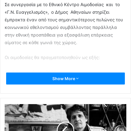
Σε συνεργασία με το Εθνικό Κέντρο Αιμοδοσίας και το
«Γ.Ν. Ευαγγελισμός», ο Δήμος Αθηναίων στηρίζει
έμπρακτα έναν από τους σημαντικότερους πυλώνες του
κοινωνικού εθελοντισμού συμβάλλοντας παράλληλα
στην εθνική προσπάθεια για εξασφάλιση επάρκειας
αίματος σε κάθε γωνιά της χώρας.
Οι αιμοδοσίες θα πραγματοποιηθούν ως εξής:
7 – 8 Σεπτεμβρίου 2020
Show More
1ο Δημοτικό Ιατρείο, Σόλωνος 78, τηλ: 2103626587 ,
13.00 – 18.00
9 Σεπτεμβρίου 2020
6ο Δημοτικό Ιατρείο, Χανίων 4β, τηλ: 2108836200 , 13.00
– 18.00