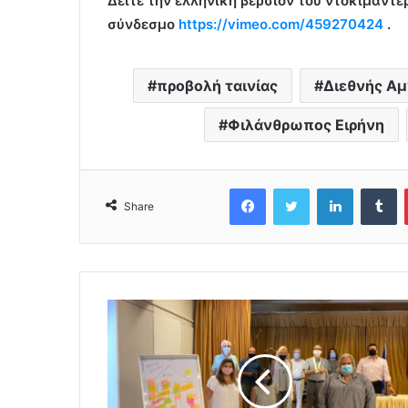
Δείτε την ελληνική
βερσιόν του ντοκιμαντέρ
σύνδεσμο
https://vimeo.com/459270424
.
προβολή ταινίας
Διεθνής Αμ
Φιλάνθρωπος Ειρήνη
Facebook
Twitter
LinkedIn
Tumblr
Share