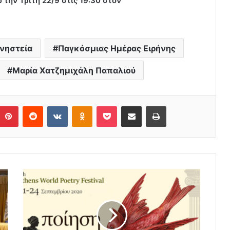
 την Τρίτη 22/9 στις
19:30
στον
νηστεία
Παγκόσμιας Ημέρας Ειρήνης
Μαρία Χατζημιχάλη Παπαλιού
Pinterest
Reddit
VKontakte
Odnoklassniki
Pocket
Share via Email
Print