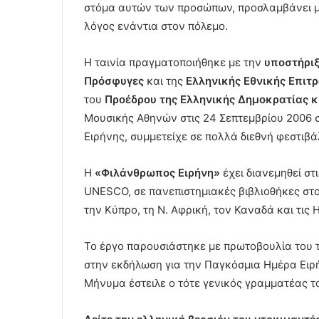
στόμα αυτών των προσώπων, προσλαμβάνει μια
λόγος ενάντια στον πόλεμο.
Η ταινία πραγματοποιήθηκε με την
υποστήριξ
Πρόσφυγες
και της
Ελληνικής Εθνικής Επιτ
του
Προέδρου της Ελληνικής Δημοκρατίας κ
Μουσικής Αθηνών στις 24 Σεπτεμβρίου 2006 
Ειρήνης, συμμετείχε σε πολλά διεθνή φεστιβά
Η
«Φιλάνθρωπος Ειρήνη»
έχει διανεμηθεί στ
UNESCO, σε πανεπιστημιακές βιβλιοθήκες στο
την Κύπρο, τη Ν. Αφρική, τον Καναδά και τις Η
Το έργο παρουσιάστηκε με πρωτοβουλία του
στην εκδήλωση για την Παγκόσμια Ημέρα Ειρ
Μήνυμα έστειλε ο τότε γενικός γραμματέας το