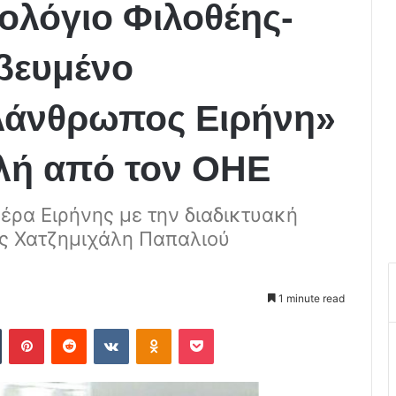
ρολόγιο Φιλοθέης-
βευμένο
ιλάνθρωπος Ειρήνη»
λή από τον ΟΗΕ
έρα Ειρήνης με την διαδικτυακή
ας Χατζημιχάλη Παπαλιού
1 minute read
Tumblr
Pinterest
Reddit
VKontakte
Odnoklassniki
Pocket