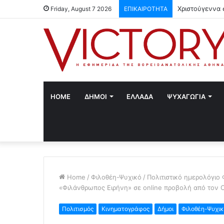
Χριστούγεννα 
Friday, August 7 2026
ΕΠΙΚΑΙΡΟΤΗΤΑ
HOME
ΔΗΜΟΙ
ΕΛΛΑΔΑ
ΨΥΧΑΓΩΓΙΑ
Home
/
Φιλοθέη-Ψυχικό
/
Πολιτιστικό ημερολόγιο
«Φιλάνθρωπος Ειρήνη» σε online προβολή από τον 
Πολιτισμός
Κινηματογράφος
Δήμοι
Φιλοθέη-Ψυχι