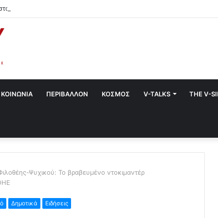
στο Χαλάνδρι- Ολες οι εκδηλώσεις του Δήμου
ΚΟΙΝΩΝΙΑ
ΠΕΡΙΒΑΛΛΟΝ
ΚΟΣΜΟΣ
V-TALKS
THE V-S
 Φιλοθέης-Ψυχικού: Το βραβευμένο ντοκιμαντέρ
ΟΗΕ
κό
Δημοτικά
Ειδήσεις