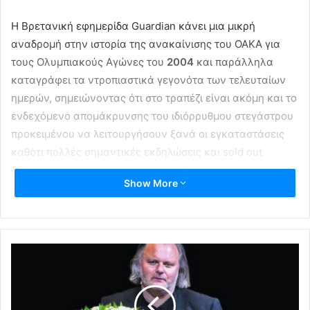
Η Βρετανική εφημερίδα Guardian κάνει μια μικρή
αναδρομή στην ιστορία της ανακαίνισης του ΟΑΚΑ για
τους Ολυμπιακούς Αγώνες του
2004
και παράλληλα
καταγράφει τα ντροπιαστικά γεγονότα των τελευταίων
ημερών, σημειώνοντας ότι στο τραπέζι είναι ακόμη και το
ενδεχόμενο απομάκρυνσης του ιδιόρρυθμου στεγάστρου
προκειμένου να λειτουργήσουν ξανά οι εγκαταστάσεις
καθότι πολλές σημαντικές εκδηλώσεις και sold out
συναυλίες κινδυνεύουν να ακυρωθούν όπως αυτή των
Show More
Coldplay.
ΟΑΚΑ
Στέγαστρο Καλατράβα