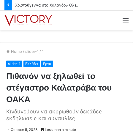
Χριστούγεννα στο Χαλάνδρι- Ολες οι εκδηλώσεις του Δήμου
M
Home
/
slider-1
/
1
slider-1
Ελλάδα
Έργα
Πιθανόν να ξηλωθεί το
στέγαστρο Καλατράβα του
ΟΑΚΑ
Κινδυνεύουν να ακυρωθούν δεκάδες
εκδηλώσεις και συναυλίες
October 5, 2023
Less than a minute