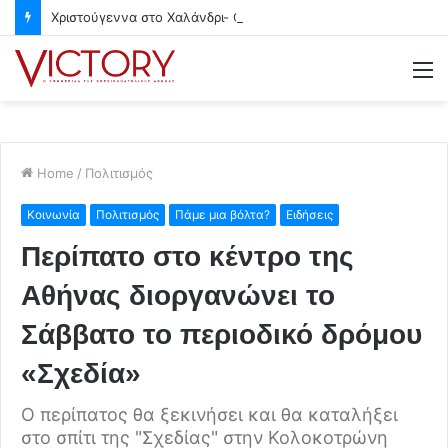
Χριστούγεννα στο Χαλάνδρι- Ολες οι εκδηλώσεις του Δήμου
M
Home
/
Πολιτισμός
Κοινωνία
Πολιτισμός
Πάμε μια βόλτα?
Ειδήσεις
Περίπατο στο κέντρο της
Αθήνας διοργανώνει το
Σάββατο το περιοδικό δρόμου
«Σχεδία»
Ο περίπατος θα ξεκινήσει και θα καταλήξει
στο σπίτι της "Σχεδίας" στην Κολοκοτρώνη