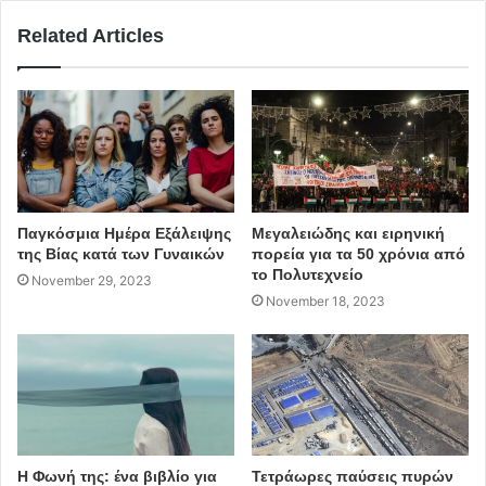
περίπατος
Περιοδικό δρόμου Σχέδια
Related Articles
ιστορικό κέντρο της Αθήνας
Παγκόσμια Ημέρα Εξάλειψης
Μεγαλειώδης και ειρηνική
της Βίας κατά των Γυναικών
πορεία για τα 50 χρόνια από
το Πολυτεχνείο
November 29, 2023
November 18, 2023
Η Φωνή της: ένα βιβλίο για
Τετράωρες παύσεις πυρών