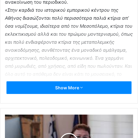
ανακοίνωση του περιοδικού.
«Στην καρδιά του ιστορικού εμπορικού κέντρου της
Αθήνας διασώζονται πολύ περισσότερα παλιά κτίρια απ’
όσα νομίζουμε, ιδιαίτερα από τον Μεσοπόλεμο, κτίρια του
εκλεκτικισμού αλλά και του πρώιμου μοντερνισμού, όπως
και πολύ ενδιαφέροντα κτίρια της μεταπολεμικής
ανοικοδόμησης, συνθέτοντας ένα μοναδικό αμάλγαμα,
αρχιτεκτονικό, πολεοδομικό, κοινωνικό. Ένα χαρμάνι
από μυρωδιές, από χρήσεις, από είδη που πωλούνταν. Και
όλο αυτό το απόθεμα δεν είναι κάτι το μουσειακό, το
νεκρό, αλλά ένας ζωντανός οργανισμός, κάτι απολύτως
Show More
ενεργό, που μετέχει της καθημερινότητάς μας»
, εξηγεί
στην ανακοίνωση ο κ. Βατόπουλος, όπως αναφέρει το
ΑΠΕ ΜΠΕ.
«Η ιδέα είναι να κινηθούμε στην ακτίνα από την οδό
Περικλέους και την πλατεία της Αγίας Ειρήνης ώς την
πλατεία Κλαυθμώνος, στην περίμετρο της παλιάς