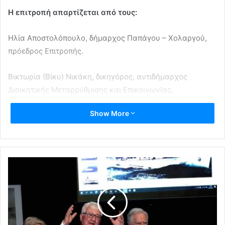
Η επιτροπή απαρτίζεται από τους:
Ηλία Αποστολόπουλο, δήμαρχος Παπάγου – Χολαργού,
πρόεδρος Επιτροπής.
Βικτωρία (Βίκυ) Νικάκη, δικηγόρος, αντιδήμαρχος
Διοικητικής Μεταρρύθμισης και Επικοινωνίας,
αντιπρόεδρος της Επιτροπής με τις κάτωθι αρμοδιότητες:
Show More
Τον συντονισμό και την εποπτεία του προσωπικού και
των υπηρεσιών του Δήμου για την προετοιμασία του
Κηποθεάτρου.
Την εποπτεία και τον συντονισμό του γραφείου Φεστιβάλ,
των εθελοντών και των εν γένει ενεργειών για την ομαλή
και εύρυθμη διεξαγωγή του Φεστιβάλ, σε συνεργασία με
την καλλιτεχνική διευθύντρια και την επιτροπή Φεστιβάλ.