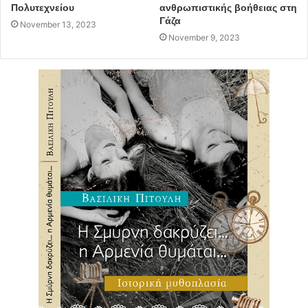
Πολυτεχνείου
ανθρωπιστικής βοήθειας στη
ός ομάδας εθελοντών.
Γάζα
November 13, 2023
November 9, 2023
Δήμος Παπάγου - Χολαργού