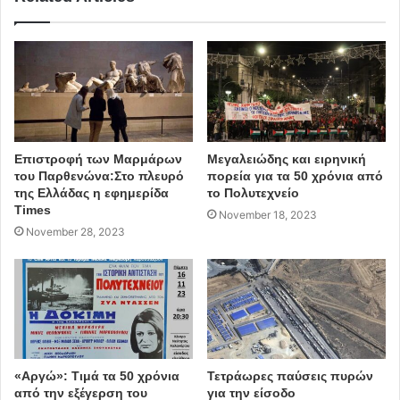
Κυράνη (Ράνυ) Γεωργουδάκη, εικαστικός.
Αντωνιάδου Άννα, σύμβουλος Κοινότητας Χολαργού.
Μαρία (Μάρω) Πατσαρίση, καθηγήτρια Γαλλικών.
Επιστροφή των Μαρμάρων
Μεγαλειώδης και ειρηνική
Έργο της Ομάδας Εργασίας είναι:
του Παρθενώνα:Στο πλευρό
πορεία για τα 50 χρόνια από
της Ελλάδας η εφημερίδα
το Πολυτεχνείο
H ομαλή και εύρυθμη διεξαγωγή του Φεστιβάλ.
Times
November 18, 2023
November 28, 2023
Η προβολή των παραστάσεων και γενικά του
προγράμματος του Φεστιβάλ στο ευρύ κοινό.
Εξεύρεση χορηγών και υποστηρικτών.
Εξεύρεση και συντονισμ
«Αργώ»: Τιμά τα 50 χρόνια
Τετράωρες παύσεις πυρών
από την εξέγερση του
για την είσοδο