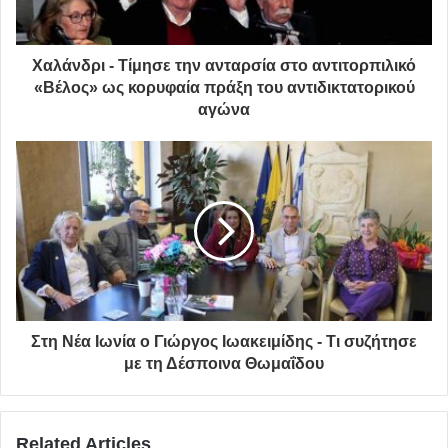
Τη συνεργασία με την καλλιτεχνική διευθύντρια του
Φεστιβάλ για την εκπόνηση της σχετικής προς την
Χαλάνδρι - Τίμησε την ανταρσία στο αντιτορπιλικό
«Βέλος» ως κορυφαία πράξη του αντιδικτατορικού
επιτροπή εισήγησης για τα θεάματα που θα
αγώνα
συμπεριληφθούν στο 29ο Φεστιβάλ Παπάγου – Χολαργού.
Ευτυχία Μοσχάκη, ηθοποιός.
Αναστασία Αντωνοπούλου, υπεύθυνη του Περιφερειακού
Τμήματος Χορού του Λυκείου των Ελληνίδων Παπάγου –
Χολαργού.
Ευγενία (Ελίνα) Παπαθεοδώρου, δικηγόρος.
Στη Νέα Ιωνία ο Γιώργος Ιωακειμίδης - Τι συζήτησε
με τη Δέσποινα Θωμαΐδου
Δέσποινα (Νανά) Παπαδογεωργάκη, δικηγόρος.
Μαρία Τρούλη, Δημόσιες Σχέσεις.
Related Articles