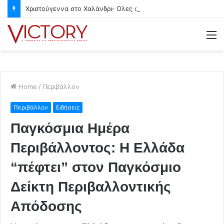
Χριστούγεννα στο Χαλάνδρι- Ολες οι εκδηλώσεις του Δήμου
M
Home
/
Περιβάλλον
Περιβάλλον
Ειδήσεις
Παγκόσμια Ημέρα
Περιβάλλοντος: Η Ελλάδα
“πέφτει” στον Παγκόσμιο
Δείκτη Περιβαλλοντικής
Απόδοσης