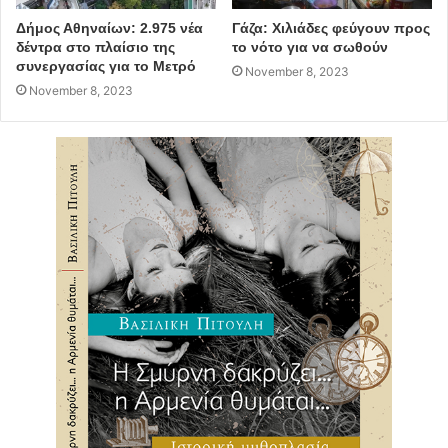
υδάτινοι πόροι 18 (81,7).
Δήμος Αθηναίων: 2.975 νέα
Γάζα: Χιλιάδες φεύγουν προς
δέντρα στο πλαίσιο της
το νότο για να σωθούν
συνεργασίας για το Μετρό
Πηγή: ΑΠΕ – ΜΠΕ
November 8, 2023
November 8, 2023
χώρες φιλικές στο περιβάλλον
κατάταξη
ελλάδα
Παγκόσμια Ημέρα Περιβάλλοντος