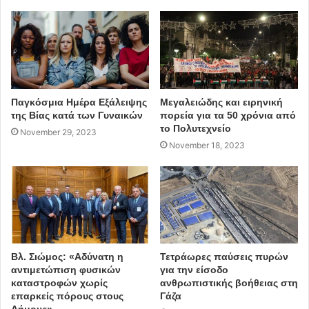
Ο Χρήστος Μαλεβίτσης γεννήθηκε στην Καλοσκοπή
Παρνασσίδος (1927) και βίωσε από τη νεανική του ηλικία
τα τραύματα του δεύτερου παγκοσμίου πολέμου.
Παγκόσμια Ημέρα Εξάλειψης
Μεγαλειώδης και ειρηνική
της Βίας κατά των Γυναικών
πορεία για τα 50 χρόνια από
το Πολυτεχνείο
November 29, 2023
Σπούδασε οικονομικές και εμπορικές επιστήμες στην
November 18, 2023
Αθήνα και εργάστηκε επί τριανταπέντε χρόνια στο
δημόσιο τομέα. Από το 1963 μέχρι το τέλος της ζωής του
έζησε με την οικογένειά του στη Φιλοθέη Αττικής,
διάστημα κατά το οποίο είδαν το φως της δημοσιότητας
περισσότερα από είκοσι βιβλία δοκιμίων και δέκα βιβλία
μεταφράσεων κλασικών έργων της σύγχρονης σκέψης.
Βλ. Σιώμος: «Αδύνατη η
Τετράωρες παύσεις πυρών
αντιμετώπιση φυσικών
για την είσοδο
Βραβεύθηκε από την Εθνική Τράπεζα για το βιβλίο
καταστροφών χωρίς
ανθρωπιστικής βοήθειας στη
επαρκείς πόρους στους
Γάζα
«Εσωτερική Διάσταση», τιμήθηκε με το Βραβείο Δοκιμίου