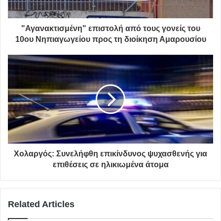
Εκτός από το εκτενές δοκιμιακό του έργο, εξίσου
αξιόλογες είναι οι μεταφράσεις φιλοσοφικών βιβλίων
"Αγανακτισμένη" επιστολή από τους γονείς του
των
Γιάσπερς
,
Χάιντεγκερ
,
Μπερντιάεφ
και άλλων
10ου Νηπιαγωγείου προς τη διοίκηση Αμαρουσίου
κορυφαίων σύγχρονων διανοητών, με σκοπό να
διευρύνει τον φιλοσοφικό στοχασμό στην Ελλάδα
.”
Χολαργός: Συνελήφθη επικίνδυνος ψυχασθενής για
επιθέσεις σε ηλικιωμένα άτομα
Related Articles
Λίγα λόγια για τον Χρήστο Μαλεβίτση