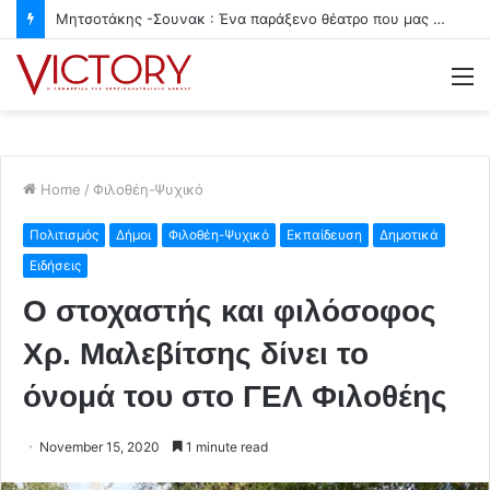
Μητσοτάκης -Σουνακ : Ένα παράξενο θέατρο που μας ζημιώνει
M
Home
/
Φιλοθέη-Ψυχικό
Πολιτισμός
Δήμοι
Φιλοθέη-Ψυχικό
Εκπαίδευση
Δημοτικά
Ειδήσεις
Ο στοχαστής και φιλόσοφος
Χρ. Μαλεβίτσης δίνει το
όνομά του στο ΓΕΛ Φιλοθέης
November 15, 2020
1 minute read