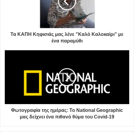
Στη συνέχεια ο Σταλόνε πρόσθεσε τη λεζάντα: «Αν έπρεπε
να γίνει το Πρώτο Αίμα σήμερα…».
Πολλοί ήταν οι θαυμαστές του ηθοποιού που θεώρησαν
ότι ο ηθοποιός αστειεύτηκε με τον τρόπο αυτό στη
Τα ΚΑΠΗ Κηφισιάς μας λένε "Καλό Καλοκαίρι" με
ένα παραμύθι
συνεχιζόμενη συζήτηση σχετικά με το εάν ο κόσμος
πρέπει να φοράει ή όχι μάσκα για να προστατευθεί από
τον κορονοϊό.
«Σε αυτήν την περίπτωση, ο Τζον Ράμπο θα έκανε
λάθος», έγραψε ένας ακόλουθος του ηθοποιού και ένας
άλλος πρόσθεσε: «Αυτό θα έκανε τον Ράμπο να είναι ο
κακός».
Φωτογραφία της ημέρας: Το National Geographic
Κάποιος άλλος έγραψε: «Επομένως, πιστεύει προφανώς
μας δείχνει ένα πιθανό θύμα του Covid-19
ότι είναι Ράμπο».