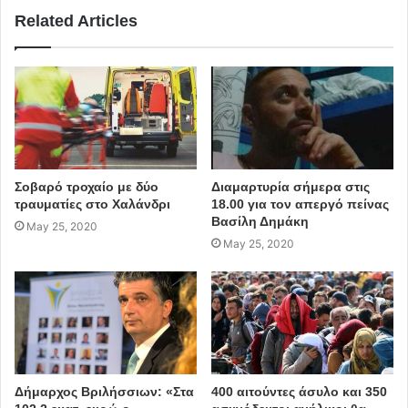
Παρά την ανάρτησή του,
ο Σταλόνε έχει φωτογραφηθεί
Related Articles
πολλές φορές φορώντας μάσκα προσώπου
.
H επίμαχη ανάρτηση του Σιλβέστερ Σταλόνε έχει
αποσυρθεί.
Twitter
μάσκα
Σιλβέστερ Σταλόνε
Σοβαρό τροχαίο με δύο
Διαμαρτυρία σήμερα στις
Ράμπο
τραυματίες στο Χαλάνδρι
18.00 για τον απεργό πείνας
Βασίλη Δημάκη
May 25, 2020
May 25, 2020
Δήμαρχος Βριλήσσιων: «Στα
400 αιτούντες άσυλο και 350