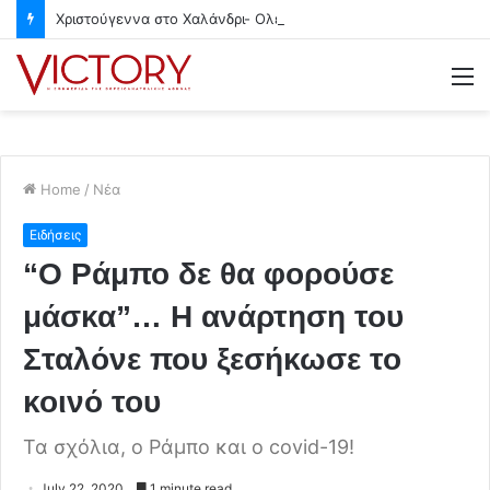
Χριστούγεννα στο Χαλάνδρι- Ολες οι εκδηλώσεις του Δήμου
M
Home
/
Νέα
Ειδήσεις
“Ο Ράμπο δε θα φορούσε
μάσκα”… Η ανάρτηση του
Σταλόνε που ξεσήκωσε το
κοινό του
Τα σχόλια, ο Ράμπο και ο covid-19!
July 22, 2020
1 minute read