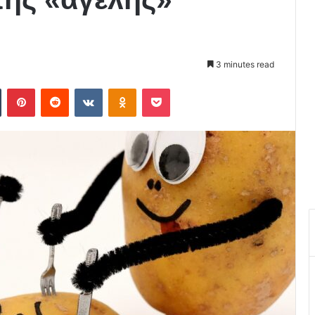
3 minutes read
Tumblr
Pinterest
Reddit
VKontakte
Odnoklassniki
Pocket