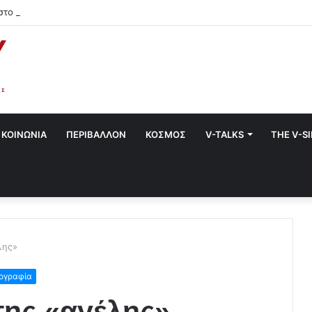
στο Χαλάνδρι- Ολες οι εκδηλώσεις του Δήμου
ΚΟΙΝΩΝΙΑ
ΠΕΡΙΒΑΛΛΟΝ
ΚΟΣΜΟΣ
V-TALKS
THE V-S
λης»
ογραφία
της «αγέλης»