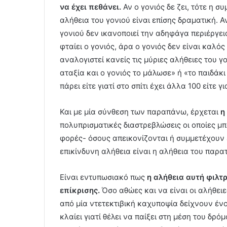
να έχει πεθάνει.
Αν ο γονιός δε ζει, τότε η σ
αλήθεια του γονιού είναι επίσης δραματική. Α
γονιού δεν ικανοποιεί την αδηφάγα περιέργεια
φταίει ο γονιός, άρα ο γονιός δεν είναι καλ
αναλογιστεί κανείς τις μύριες αλήθειες του γ
αταξία και ο γονιός το μάλωσε» ή «το παιδάκι 
πάρει είτε γιατί στο σπίτι έχει άλλα 100 είτε γ
Και με μία σύνθεση των παραπάνω, έρχεται
η
πολυπρισματικές διαστρεβλώσεις οι οποίες μ
φορές- όσους απεικονίζονται ή συμμετέχουν 
επικίνδυνη αλήθεια είναι η αλήθεια του παρα
Είναι εντυπωσιακό πως
η αλήθεια αυτή φιλτ
επίκρισης.
Όσο αθώες και να είναι οι αλήθει
από μία ντετεκτιβική καχυποψία δείχνουν ένοχ
κλαίει γιατί θέλει να παίξει στη μέση του δρόμ