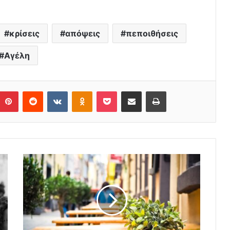
κρίσεις
απόψεις
πεποιθήσεις
Αγέλη
Pinterest
Reddit
VKontakte
Odnoklassniki
Pocket
Share via Email
Print