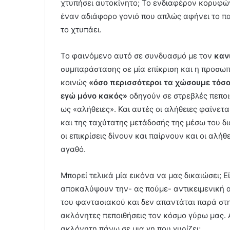
χτυπήσει αυτοκίνητο; Το ενδιαφέρον κορυφώ
έναν αδιάφορο γονιό που απλώς αφήνει το παι
το χτυπάει.
Το φαινόμενο αυτό σε συνδυασμό με τον
καν
συμπαράστασης σε μία επίκριση και η προσωπ
κοινώς
«όσο περισσότεροι τα χώσουμε τόσ
εγώ μόνο κακός»
οδηγούν σε στρεβλές πεποιθ
ως «αλήθειες». Και αυτές οι αλήθειες φαίνετ
και της ταχύτατης μετάδοσής της μέσω του δι
οι επικρίσεις δίνουν και παίρνουν και οι αλή
αγαθό.
Μπορεί τελικά μία εικόνα να μας δικαιώσει; Εί
αποκαλύψουν την- ας πούμε- αντικειμενική α
του φαντασιακού και δεν απαντάται παρά στ
ακλόνητες πεποιθήσεις τον κόσμο γύρω μας. 
ακλόνητη πάνω σε μια γη που γυρίζει;