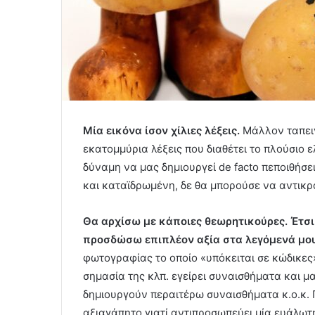
Μία εικόνα ίσον χίλιες λέξεις.
Μάλλον ταπειν
εκατομμύρια λέξεις που διαθέτει το πλούσιο ε
δύναμη να μας δημιουργεί de facto πεποιθήσει
και καταϊδρωμένη, δε θα μπορούσε να αντικρ
Θα αρχίσω με κάποιες θεωρητικούρες.
Έτσι
προσδώσω επιπλέον αξία στα λεγόμενά μου
φωτογραφίας το οποίο «υπόκειται σε κώδικες»
σημασία της κλπ. εγείρει συναισθήματα και μ
δημιουργούν περαιτέρω συναισθήματα κ.ο.κ. Γ
αξιαγάπητο γιατί αντιπροσωπεύει μία ευάλωτ