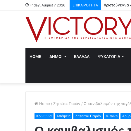
Χριστούγεννα 
Friday, August 7 2026
ΕΠΙΚΑΙΡΟΤΗΤΑ
HOME
ΔΗΜΟΙ
ΕΛΛΑΔΑ
ΨΥΧΑΓΩΓΙΑ
Home
/
Ζητείται Παρόν
/
Ο κανιβαλισμός της «αγέ
Κοινωνία
Απόψεις
Ζητείται Παρόν
V-talks
Αρθρ
Ο κανιβαλισμός 