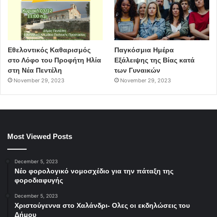
Εθελοντικός Καθαρισμός
Παγκόσμια Ημέρα
στο Λόφο του Προφήτη Ηλία
Εξάλειψης της Βίας κατά
στη Νέα Πεντέλη
των Γυναικών
November 29, 2023
November 29, 2023
Most Viewed Posts
December 5, 2023
Νέο φορολογικό νομοσχέδιο για την πάταξη της
φοροδιαφυγής
Δήμος Παπάγου - Χολαργού
December 5, 2023
Φεστιβάλ Παπάγου- Χολαργού
Χριστούγεννα στο Χαλάνδρι- Ολες οι εκδηλώσεις του
Δήμου