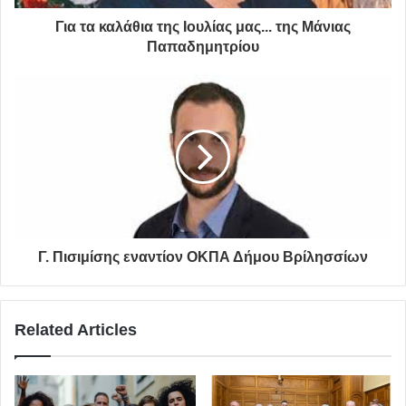
τα εξαιρετικά τραγούδια της, όσο και ο Μάριος
Για τα καλάθια της Ιουλίας μας... της Μάνιας
Φραγκούλης ο οποίος συνόδεψε με χαρά τον Γιώργο
Παπαδημητρίου
Περρή στη σκηνή σε δύο τραγούδια, εκπλήσσοντας
ευχάριστα το κοινό. Επιπλέον τη βραδιά απόλαυσαν οι
ραδιοφωνικοί παραγωγοί της ΕΡΤ Δημήτρης Μεϊδάνης,
Ευανθία Ξυνού και Βασιλεία Ζερβού.
Γ. Πισιμίσης εναντίον ΟΚΠΑ Δήμου Βρίλησσίων
Related Articles