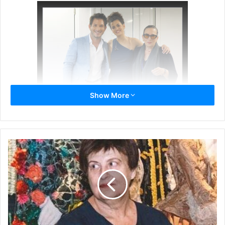
Show More
Ούτε οι μάσκες που φορούσαν όλοι οι θεατές σε όλη τη
διάρκεια της παράστασης, ούτε οι αποστάσεις ασφαλείας
στέρησαν από το κοινό το μουσικό ταξίδι το οποίο
προετοίμασε η μεγάλη στιχουργός.
Την παράσταση παρακολούθησαν τόσο η Ευανθία
Ρεμπούτσικα, τιμώντας την μακροχρόνια συνεργασία της
με τη Λίνα Νικολακοπούλου και ακούγοντας κάποια από