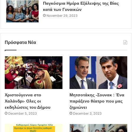
Παγκόσμια Ημέρα Εξάλειψης της Βίας
Υπεύθυνος επικοινωνίας: Αντώνης Κοκολάκης
κατά των Γυναικών
November 29, 2023
Οργάνωση παραγωγής: Αργύρης Ναστόπουλος
Εκτέλεση παραγωγής: Γιάννης Περίδης
Παραγωγή: Celestial Arts & Entertainment Productions
Πρόσφατα Νέα
Χριστούγεννα στο
Μητσοτάκης -Σουνακ : Ένα
Χαλάνδρι- Ολες οι
παράξενο θέατρο που μας
εκδηλώσεις του Δήμου
ζημιώνει
December 5, 2023
December 3, 2023