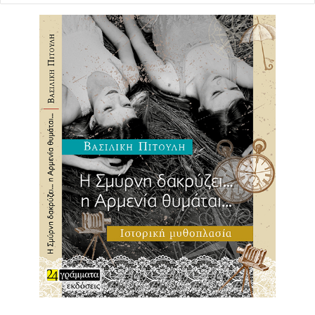
τελευταίας και sold
out παράστασης του χειμερινού ανεβάσματος στον
«Παρνασσό», έδωσε την δυνατότητα σε εκείνες και
εκείνους που δεν κατάφεραν να προμηθευτούν τον
χειμώνα έγκαιρα το εισιτήριο τους να
παρακολουθήσουν μια μοναδική και υπαίθρια εκδοχή των
«33
στροφών», έχοντας πλέον στις αποσκευές του τον
ολοκαίνουργιο του
δίσκο «Σταθερά στα Όνειρα» με τις υπογραφές των Λίνα
Νικολακοπούλου, Ευανθίας Ρεμπούτσικα και Άρη
Δαβαράκη.
Στην μουσική παράσταση που παρουσιάστηκε στο
Κηποθέατρο
Παπάγου, η Λίνα ανθολόγησε με μεράκι την πλούσια
δισκογραφία της
και ο Γιώργος Περρής με το ερμηνευτικό του χάρισμα,