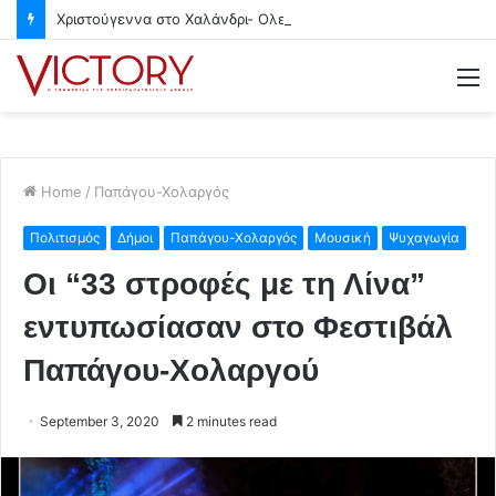
Χριστούγεννα στο Χαλάνδρι- Ολες οι εκδηλώσεις του Δήμου
M
Home
/
Παπάγου-Χολαργός
Πολιτισμός
Δήμοι
Παπάγου-Χολαργός
Μουσική
Ψυχαγωγία
Οι “33 στροφές με τη Λίνα”
εντυπωσίασαν στο Φεστιβάλ
Παπάγου-Χολαργού
September 3, 2020
2 minutes read