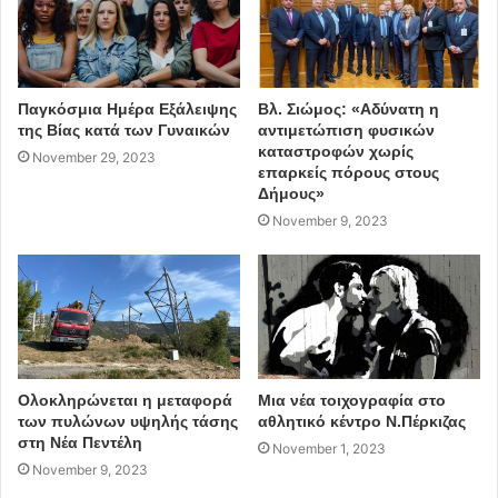
Παγκόσμια Ημέρα Εξάλειψης
Βλ. Σιώμος: «Αδύνατη η
Οι «33 στροφές με την Λίνα» είναι μια γιορτή με αφορμή
της Βίας κατά των Γυναικών
αντιμετώπιση φυσικών
καταστροφών χωρίς
την
November 29, 2023
επαρκείς πόρους στους
συμπλήρωση τεσσάρων δεκαετιών που η κορυφαία
Δήμους»
Ελληνίδα
November 9, 2023
στιχουργός Λίνα Νικολακοπούλου εκπέμπει με άξονα το
τραγούδι, το
σήμα της και πρωτοπαρουσιάστηκαν τον Δεκέμβρη του
2019 στον
ιστορικό «Παρνασσό» της πλατείας Καρύτση όπου κοινό
και κριτικοί
Ολοκληρώνεται η μεταφορά
Μια νέα τοιχογραφία στο
τις αποθέωσαν.
των πυλώνων υψηλής τάσης
αθλητικό κέντρο Ν.Πέρκιζας
στη Νέα Πεντέλη
November 1, 2023
November 9, 2023
Ο Γιώργος Περρής, που ήταν και ο ερμηνευτής της