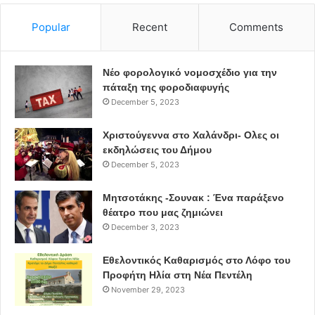
ανέδειξε μια
Popular
Recent
Comments
άλλη, νέα διάσταση των αγαπημένων της τραγουδιών.
Συμμετείχε στο πλάι του η
ταλαντούχα ερμηνεύτρια της νεότερης γενιάς Μυρτώ
Νέο φορολογικό νομοσχέδιο για την
πάταξη της φοροδιαφυγής
Βασιλείου.
December 5, 2023
Συντελεστές:
Χριστούγεννα στο Χαλάνδρι- Ολες οι
εκδηλώσεις του Δήμου
Πιάνο – πλήκτρα: Eυαγγελία Μαυρίδου
December 5, 2023
Κιθάρες: Δημήτρης Στασινός
Μπάσο: Γιώργος Μπουλντής
Μητσοτάκης -Σουνακ : Ένα παράξενο
θέατρο που μας ζημιώνει
Τύμπανα: Κώστας Μυλωνάς
December 3, 2023
Artwork: Πέτρος Παράσχης
Φωτογραφίες αφίσας: Αθηνά Καζολέα, Ερρίκος Ανδρέου
Εθελοντικός Καθαρισμός στο Λόφο του
Ηχοληψία: Δημήτρης Μπουρμπούλης
Προφήτη Ηλία στη Νέα Πεντέλη
Φωτογράφος παράστασης: Ευαγγελία Θωμάκου
November 29, 2023
Make up artist: Μαρίνα Λυμπεροπούλου