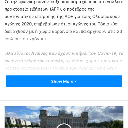
Σε τηλεφωνική συνέντευξη που παραχώρησε στο γαλλικό
πρακτορείο ειδήσεων (AFP), ο πρόεδρος της
συντονιστικής επιτροπής της ΔΟΕ για τους Ολυμπιακούς
Αγώνες 2020, επιβεβαίωσε ότι οι Αγώνες του Τόκιο «θα
διεξαχθούν με ή χωρίς κορωνοϊό και θα αρχίσουν στις 23
Ιουλίου του χρόνου».
«
Θα είναι οι Αγώνες που έχουν νικήσει τον Covid-19, το
φως στο τέλος του τούνελ»,
σχολίασε χαρακτηριστικά ο
Κόατες και πρόσθεσε:
«Το θέμα των Αγώνων θα είναι η
ανοικοδόμηση μετά την καταστροφή που προκλήθηκε
Show More
από το τσουνάμι, αναφερόμενος στον σεισμό και το
τσουνάμι που κατέστρεψε τη βορειοανατολική Ιαπωνία
το 2011. Οι Ολυμπιακοί Αγώνες του Τόκιο, που
αναβλήθηκαν για το 2021, θα διεξαχθούν τον επόμενο
χρόνο, ανεξάρτητα από την πανδημία»
, ανακοίνωσε ο
αντιπρόεδρος της Διεθνούς Ολυμπιακής Επιτροπής (ΔΟΕ),
Τζον Κόατες.