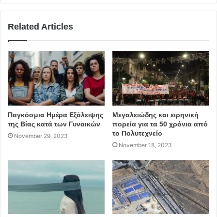
από την Covid-19, ο πρόεδρος της ΔΟΕ, Τόμας Μπαχ, είπε
ότι ήταν οι καλύτερα προετοιμασμένοι Αγώνες που
Related Articles
έχουμε δει ποτέ. Οι χώροι ήταν σχεδόν όλοι τελειωμένοι,
τώρα έχουν ολοκληρωθεί, το Ολυμπιακό Χωριό είναι
καταπληκτικό, όλα είναι καλά».
Πηγή:
www.lifo.gr
Παγκόσμια Ημέρα Εξάλειψης
Μεγαλειώδης και ειρηνική
της Βίας κατά των Γυναικών
πορεία για τα 50 χρόνια από
το Πολυτεχνείο
November 29, 2023
covid-19
αναβολή
November 18, 2023
Ολυμπιακοί αγώνες
ΤΟΚΥΟ 2020