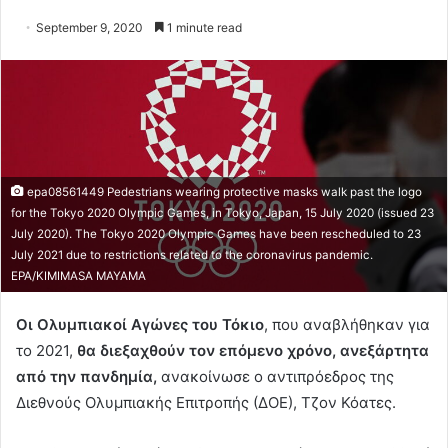
September 9, 2020
1 minute read
epa08561449 Pedestrians wearing protective masks walk past the logo
for the Tokyo 2020 Olympic Games, in Tokyo, Japan, 15 July 2020 (issued 23
July 2020). The Tokyo 2020 Olympic Games have been rescheduled to 23
July 2021 due to restrictions related to the coronavirus pandemic.
EPA/KIMIMASA MAYAMA
Οι Ολυμπιακοί Αγώνες του Τόκιο
, που αναβλήθηκαν για
το 2021,
θα διεξαχθούν τον επόμενο χρόνο, ανεξάρτητα
από την πανδημία,
ανακοίνωσε ο αντιπρόεδρος της
Διεθνούς Ολυμπιακής Επιτροπής (ΔΟΕ), Τζον Κόατες.