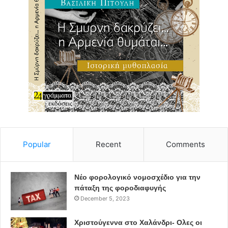
η εξαφανισμένη δεν δίνει σημάδια ζωής. Ο εφιάλτης πως
κάτι
κακό της έχει συμβεί αρχίζει να ζωντανεύει. Η
αστυνόμος που
αναλαμβάνει την υπόθεση, σύντομα συνειδητοποιεί ότι τα
πράγματα δεν είναι όπως φαίνονται. Στην κλειστή
κοινωνία του
χωριού τα στόματα δύσκολα ανοίγουν και οι υποψίες
πέφτουν
πάνω σε ολοένα και περισσότερους από τους ανθρώπους
που συναναστρέφονταν το νεαρό κορίτσι.”
Popular
Recent
Comments
Νέο φορολογικό νομοσχέδιο για την
πάταξη της φοροδιαφυγής
December 5, 2023
Χριστούγεννα στο Χαλάνδρι- Ολες οι