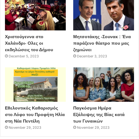
2012.
Ήδη από το 2010 άρχισε να απασχολείται ως
δημοσιογράφος σε
τηλεοπτικούς σταθμούς (Star Channel, Ant1) και σε
ηλεκτρονικά μέσα ενημέρωσης. Οι Βελουδένιες
Χριστούγεννα στο
Μητσοτάκης -Σουνακ : Ένα
Χαλάνδρι- Ολες οι
παράξενο θέατρο που μας
αποτελούν την πρώτη του συγγραφική απόπειρα.
εκδηλώσεις του Δήμου
ζημιώνει
December 5, 2023
December 3, 2023
Εκδόσεις Ωκεανίδα
βιβλίο
πρόταση
Οι Βελουδένιες
Μιχάλης Χορευτάκης
Εθελοντικός Καθαρισμός
Παγκόσμια Ημέρα
στο Λόφο του Προφήτη Ηλία
Εξάλειψης της Βίας κατά
στη Νέα Πεντέλη
των Γυναικών
November 29, 2023
November 29, 2023