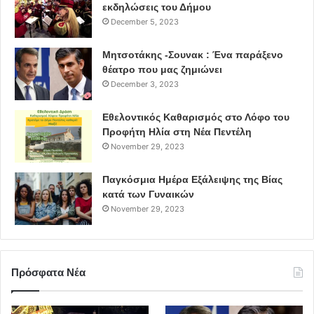
εκδηλώσεις του Δήμου
December 5, 2023
Μητσοτάκης -Σουνακ : Ένα παράξενο
θέατρο που μας ζημιώνει
December 3, 2023
Εθελοντικός Καθαρισμός στο Λόφο του
Προφήτη Ηλία στη Νέα Πεντέλη
Ο Μιχάλης Χορευτάκης γεννήθηκε και μεγάλωσε στην
November 29, 2023
Κίσαμο Χανίων.
Αποφοίτησε από τη Νομική Σχολή του Καποδιστριακού
Παγκόσμια Ημέρα Εξάλειψης της Βίας
Πανεπιστημίου
κατά των Γυναικών
November 29, 2023
Αθηνών τον Ιούνιο του 2008.
Τον Σεπτέμβριο του ίδιου έτους εισήχθη στο Τμήμα
Επικοινωνίας και
Μέσων Μαζικής Ενημέρωσης του Πανεπιστημίου Αθηνών,
Πρόσφατα Νέα
για νέο
κύκλο σπουδών, λαμβάνοντας το δεύτερο πτυχίο του το