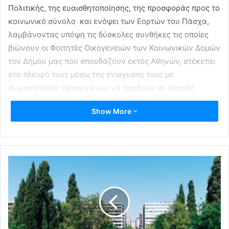
Πολιτικής, της ευαισθητοποίησης, της προσφοράς προς το
κοινωνικό σύνολο και ενόψει των Εορτών του Πάσχα,
λαμβάνοντας υπόψη τις δύσκολες συνθήκες τις οποίες
βιώνουν οι Φοιτητές Οικογενειών των Κοινωνικών Δομών
του Δήμου μας που σπουδάζουν εκτός Αθηνών, στέκεται
στο πλευρό τους μέσω της ενίσχυσης τους με
Δωροεπιταγές προκειμένου να προβούν σε αγορές.
Show More
Κα. Μαρία Αθανασάκου-Μουντάκη, Αντιδήμαρχος
Κοινωνικής Πολιτικής, Νεολαίας και Προώθησης της
Απασχόλησης, 2132002831/893, 6944699587,
mathanasakou@dpapxol.gov.gr”
Δήμος Παπάγου - Χολαργού
Κοινωνική Μέριμνα
φοιτητές