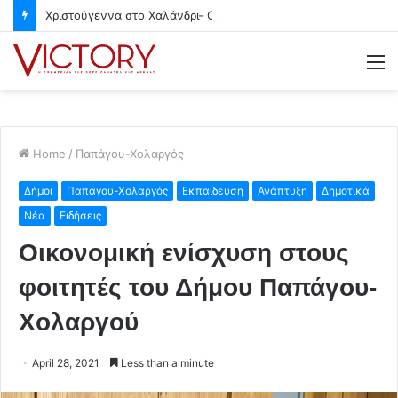
Χριστούγεννα στο Χαλάνδρι- Ολες οι εκδηλώσεις του Δήμου
M
Home
/
Παπάγου-Χολαργός
Δήμοι
Παπάγου-Χολαργός
Εκπαίδευση
Ανάπτυξη
Δημοτικά
Νέα
Ειδήσεις
Οικονομική ενίσχυση στους
φοιτητές του Δήμου Παπάγου-
Χολαργού
April 28, 2021
Less than a minute