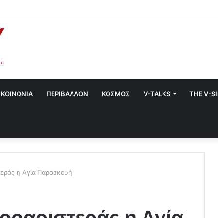
στο Χαλάνδρι- Ολες οι εκδηλώσεις του Δήμου
ΚΟΙΝΩΝΙΑ
ΠΕΡΙΒΑΛΛΟΝ
ΚΟΣΜΟΣ
V-TALKS
THE V-S
τεράς η Αγία Παρασκευή
τροαριστεράς η Αγία