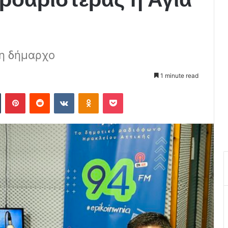
νη δήμαρχο
1 minute read
Tumblr
Pinterest
Reddit
VKontakte
Odnoklassniki
Pocket