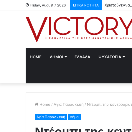
Χριστούγεννα 
Friday, August 7 2026
ΕΠΙΚΑΙΡΟΤΗΤΑ
HOME
ΔΗΜΟΙ
ΕΛΛΑΔΑ
ΨΥΧΑΓΩΓΙΑ
Home
/
Αγία Παρασκευή
/
Ντέρμπι της κεντροαρισ
Αγία Παρασκευή
Δήμοι
Ντέρμπι της κεν