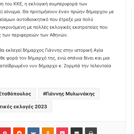
η του ΚΚΕ, η εκλογική συμπεριφορά των
ί αίνιγμα. Θα προτιμήσουν έναν πρώην δήμαρχου με
είσμων αυτοδιοικητικό που έτρεξε μια πολύ
γκρινόμενη με πολλές εκλογικές εκστρατείες που
ς των περιφερειών των Αθηνών.
θα εκλεγεί δήμαρχος Γιάννης στην ιστορική Αγία
ε φορά τον δήμαρχό της, ενώ σπάνια δίνει και μια
 καταϊδρωμένο νυν δήμαρχο κ. Ζορμπά την τελευταία
 Σταθόπουλος
Γιάννης Μυλωνάκης
τικές εκλογές 2023
Pinterest
Reddit
VKontakte
Odnoklassniki
Pocket
Share via Email
Print