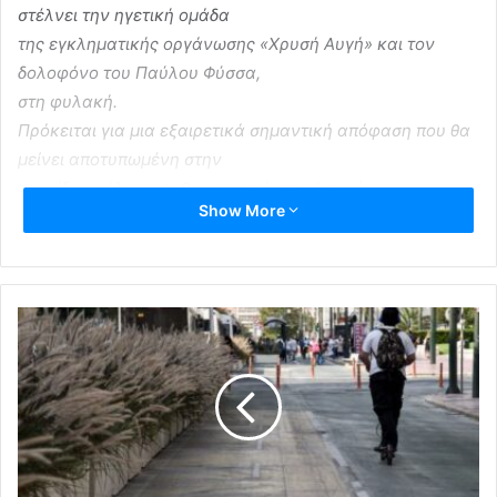
στέλνει την ηγετική ομάδα
της εγκληματικής οργάνωσης «Χρυσή Αυγή» και τον
δολοφόνο του Παύλου Φύσσα,
στη φυλακή.
Πρόκειται για μια εξαιρετικά σημαντική απόφαση που θα
μείνει αποτυπωμένη στην
συνείδηση όλων και θα γραφτεί στην Ιστορία.
Show More
Χρέος μας είναι να προσπαθήσουμε με όλες μας τις
δυνάμεις να μην επιτρέψουμε
την επανεμφάνιση του φασιστικού μορφώματος στην
πολιτική σκηνή.
Με δημοκρατία, κοινωνική συνοχή, συμμετοχή και
πολιτικές που θα απαντούν στις
ανάγκες της κοινωνίας.
Με μάχες ιδεών στο δημόσιο χώρο και πολιτικές που θα
αποτρέπουν την
συνωμοσιολογία και τον αντικοινοβουλευτισμό. Απέναντι