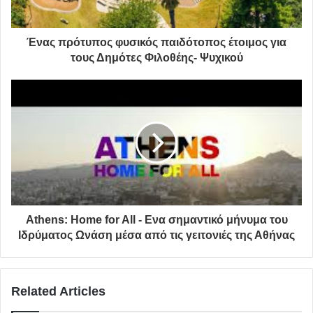
Με αυτά τα δεδομένα η επιτροπή των λοιμωξιολόγων του
υπουργείου Υγείας που συνεδρίασε χθες το απόγευμα
Ένας πρότυπος φυσικός παιδότοπος έτοιμος για
έχει ήδη παραδώσει στην κυβέρνηση λίστα με πιθανά
τους Δημότες Φιλοθέης- Ψυχικού
έκτακτα μέτρα ειδικά για την Αττική, και τα πρώτα από
αυτά αναμένεται να ανακοινωθούν σήμερα στην
ενημέρωση που θα κάνει ο υφυπουργός Πολιτικής
Προστασίας Νίκος Χαρδαλιάς. Σύμφωνα με πληροφορίες
από κυβερνητικές πηγές, θα υπάρξει επιλογή και
σταδιακή κλιμάκωση των μέτρων που θα ανακοινωθούν
και η εφαρμογή τους δεν θα γίνει οριζόντια, αλλά στους
δήμους εκείνους της Αττικής που εμφανίζουν το
υψηλότερο επιδημιολογικό φορτίο.
Athens: Home for All - Ενα σημαντικό μήνυμα του
Ιδρύματος Ωνάση μέσα από τις γειτονιές της Αθήνας
Τα μέτρα που εισηγείται η Επιτροπή είναι τα εξής:
Καθολική χρήση μάσκας σε όλους τους κλειστούς
Related Articles
χώρους στις περιοχές με υψηλή επιδημιολογική