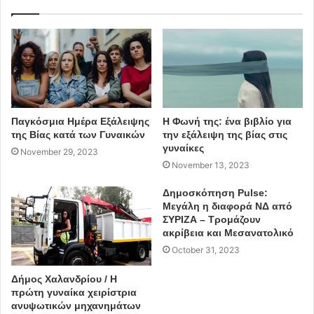
κάποιος» κατέληξε μιλώντας στο newsit.gr το 75χρονο
θύμα ληστείας από τους τρεις δράστες στη
Μεταμόρφωση.
Πηγή: newsit.gr/Άννα Τριανταφυλλιά Τσούτσα
Παγκόσμια Ημέρα Εξάλειψης
Η Φωνή της: ένα βιβλίο για
ΔΗΜΟΣ ΜΕΤΑΜΟΡΦΩΣΗΣ
της Βίας κατά των Γυναικών
την εξάλειψη της βίας στις
γυναίκες
November 29, 2023
November 13, 2023
Δημοσκόπηση Pulse:
Μεγάλη η διαφορά ΝΔ από
ΣΥΡΙΖΑ – Τρομάζουν
ακρίβεια και Μεσανατολικό
October 31, 2023
Δήμος Χαλανδρίου / Η
πρώτη γυναίκα χειρίστρια
ανυψωτικών μηχανημάτων