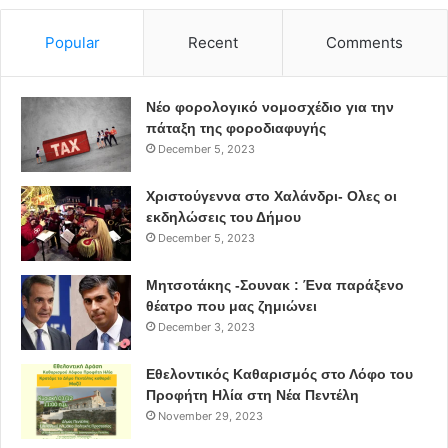
Σιώνας εκφράζει την ελπίδα του ότι «θα έχει καλό
αποτέλεσμα όσον αφορά την ευγενή συμπεριφορά των
Popular
Recent
Comments
ανθρώπων στη δουλειά τους. Να φέρει μια πραγματική
ευγένεια. Σεβασμό και αξιοπρέπεια», τονίζει και
προσθέτει ότι αυτό πρέπει να κρατήσει στο χρόνο «Να
Νέο φορολογικό νομοσχέδιο για την
πάταξη της φοροδιαφυγής
μην είναι παροδικό, να αρχίσει κάτι πραγματικά να
December 5, 2023
αλλάζει».
Χριστούγεννα στο Χαλάνδρι- Ολες οι
Συντελεστές
εκδηλώσεις του Δήμου
December 5, 2023
Μετάφραση Άννα Βαρβαρέσου- Τζόγια
Μητσοτάκης -Σουνακ : Ένα παράξενο
θέατρο που μας ζημιώνει
Σκηνοθεσία: Μιχάλης Σιώνας
December 3, 2023
Σχεδιασμός ήχου: Χρήστος Γούσιος
Εθελοντικός Καθαρισμός στο Λόφο του
Προφήτη Ηλία στη Νέα Πεντέλη
Μουσική: The Prefabricated Quartet
November 29, 2023