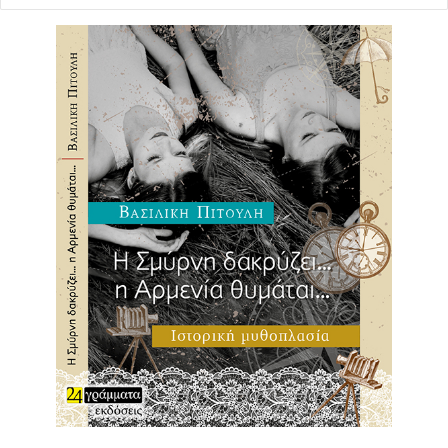
που ορίζει η κατάσταση λόγω πανδημίας. Πρόκειται για
μια πρωτόγνωρη συνθήκη για τους ανθρώπους του
θεάτρου. «Επειδή κανείς δεν ξέρει τι θα γίνει, κάποια
στιγμή πήρα την απόφαση να ετοιμάσω την παράσταση
κανονικά. Να μην σκέφτομαι αν θα είναι διαδικτυακή η
προβολή, αν θα ανέβει, πότε θα ανέβει. Έπρεπε να
καθαρίσω το κεφάλι μου. Να πω, ότι θα κάνω την
παράσταση, όπως θα την έκανα αν δεν υπήρχε η
πανδημία. Δεν μπορούμε να μην ξέρουμε τι μορφή να
δώσουμε. Είχα δώσει μάλιστα τους ηθοποιούς μια
συγκεκριμένη ημερομηνία σαν να έχουμε πρεμιέρα. Για
να έχουμε ένα σκοπό, ένα στόχο». Για την όσο δυνατό
καλύτερη μεταφορά της θεατρικής παράστασης,
διαδικτυακά, ανέλαβαν το τεχνικό κομμάτι άνθρωποι που
δουλεύουν στον κινηματογράφο. «Δώσαμε μεγάλη
βαρύτητα στο τεχνικό κομμάτι», επισημαίνει ο
σκηνοθέτης. Σχετικά με το κίνημα #metoo, ο Μιχάλης