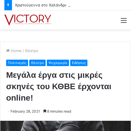
Χριστούγεννα στο Χαλάνδρι- Ολες οι εκδηλώσεις του Δήμου
M
Home
/
Θέατρο
Πολιτισμός
Θέατρο
Ψυχαγωγία
Ειδήσεις
Μεγάλα έργα στις μικρές
σκηνές του ΚΘΒΕ έρχονται
online!
February 28, 2021
8 minutes read