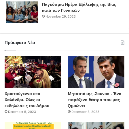
Παγκόσμια Ημέρα Εξάλειψης της Βίας
Στίχοι- Μουσική τραγουδιού: Θοδωρής Παπαδημητρίου
κατά των Γυναικών
November 29, 2023
Βοηθός σκηνοθέτη: Στέφανος Πίττας
Β’ βοηθός σκηνοθέτη: Μυρσίνη Καρματζόγλου
Πρόσφατα Νέα
Οργάνωση παραγωγής: Ειρήνη Χατζηκυριακίδου
Διανομή
Λίλα Βλαχοπούλου (γυναίκα), Γιάννης Σαμψαλάκης
(άνδρας), Στέφανος Πίττας (καθηγητής), Στέργιος
Σωτηρούδης (Φωνή γιου στο τραγούδι).
Χριστούγεννα στο
Μητσοτάκης -Σουνακ : Ένα
Χαλάνδρι- Ολες οι
παράξενο θέατρο που μας
εκδηλώσεις του Δήμου
ζημιώνει
December 5, 2023
December 3, 2023
Μαίρη Ανδρέου: «Όλο αυτό το μακριά, κατάφερε να