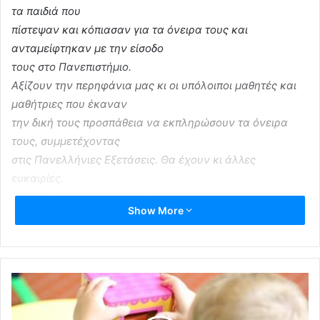
τα παιδιά που
πίστεψαν και κόπιασαν για τα όνειρα τους και
ανταμείφτηκαν με την είσοδο
τους στο Πανεπιστήμιο.
Αξίζουν την περηφάνια μας κι οι υπόλοιποι μαθητές και
μαθήτριες που έκαναν
την δική τους προσπάθεια να εκπληρώσουν τα όνειρα
τους, συμμετέχοντας
στις Πανελλήνιες Εξετάσεις. Θα έχουν κι άλλες
ευκαιρίες.
Αξίζουν συγχαρητήρια και οι εκπαιδευτικοί και οι γονείς
Show More
που έδωσαν τον δικό
τους αγώνα, μέσα στις πρωτόγνωρες συνθήκες της
πανδημίας και στήριξαν
την προσπάθεια των μαθητών.
Εύχομαι σε όλους και σε όλες καλή συνέχεια και να μη
ξεχάσετε ότι το