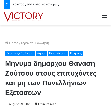
Χριστούγεννα στο Χαλάνδρι- Ολες οι εκδηλώσεις του Δήμου
M
Home
/
Γερακας-Παλλήνη
Γερακας-Παλλήνη
Δήμοι
Εκπαίδευση
Ειδήσεις
Μήνυμα δημάρχου Θανάση
Ζούτσου στους επιτυχόντες
και μη των Πανελλήνιων
Εξετάσεων
August 29, 2020
1 minute read