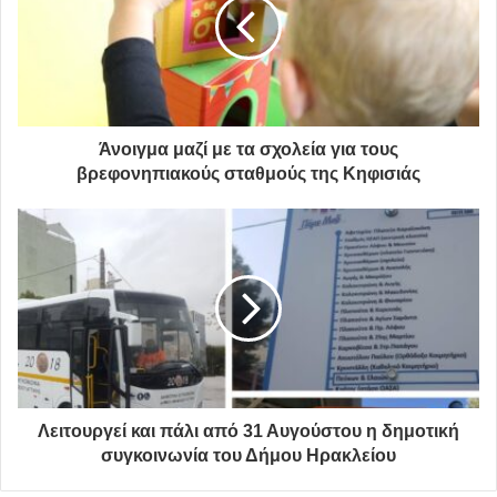
σημαντικότερο όλων είναι, να συνεχίσετε να ονειρεύεστε
ένα καλύτερο
μέλλον”
Παλλήνη
Πανελλήνιες εξετάσεις
Άνοιγμα μαζί με τα σχολεία για τους
βρεφονηπιακούς σταθμούς της Κηφισιάς
Ευχές
Θανάσης Ζούτσος
επιτυχόντες
Λειτουργεί και πάλι από 31 Αυγούστου η δημοτική
συγκοινωνία του Δήμου Ηρακλείου