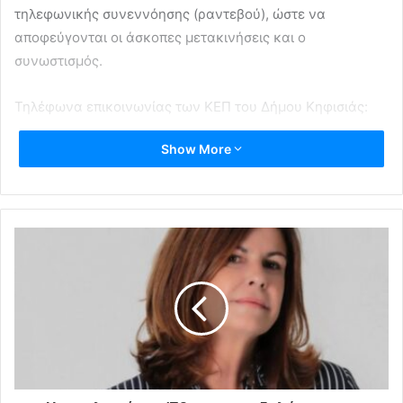
τηλεφωνικής συνεννόησης (ραντεβού), ώστε να
αποφεύγονται οι άσκοπες μετακινήσεις και ο
συνωστισμός.
Τηλέφωνα επικοινωνίας των ΚΕΠ του Δήμου Κηφισιάς:
Show More
ΚΕΠ ΚΗΦΙΣΙΑΣ, Λ. ΚΗΦΙΣΙΑΣ 220, τηλ. 213 2007500
ΚΕΠ ΝΕΑΣ ΚΗΦΙΣΙΑΣ, ΕΛΑΙΩΝ 25 ΚΑΙ ΡΕΜΒΗΣ τηλ.
210 8077081
ΚΕΠ ΝΕΑΣ ΕΡΥΘΡΑΙΑΣ, ΗΡΩΩΝ ΠΟΛΥΤΕΧΝΕΙΟΥ
26 τηλ. 213 2055800.
Λειτουργία
Δήμος Κηφισιάς
ΚΕΠ