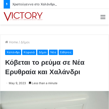
Χριστούγεννα στο Χαλάνδρι- Ολες οι εκδηλώσεις του Δήμου
M
Home
/
Δήμοι
Χαλάνδρι
Κηφισιά
Δήμοι
Νέα
Ειδήσεις
Κόβεται το ρεύμα σε Νέα
Ερυθραία και Χαλάνδρι
May 9, 2023
Less than a minute